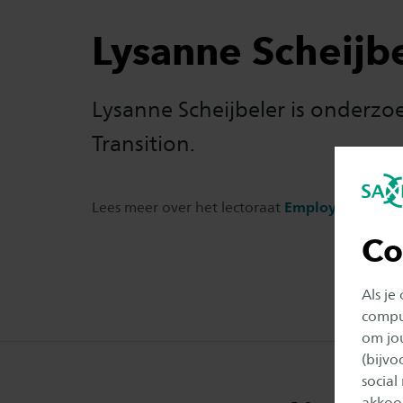
Lysanne Scheijb
Lysanne Scheijbeler is onderzoe
Transition.
Lees meer over het lectoraat
Employability Tr
Co
Als je
comput
om jo
(bijv
social
akkoor