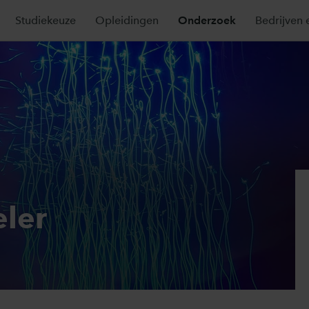
Studiekeuze
Opleidingen
Onderzoek
Bedrijven 
eler