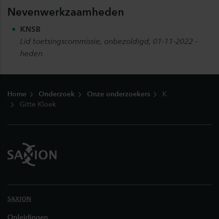
Nevenwerkzaamheden
KNSB
Lid toetsingscommissie
, onbezoldigd, 01-11-2022 -
heden
Footer
Home
Onderzoek
Onze onderzoekers
K
Gitte Kloek
SAXION
Opleidingen