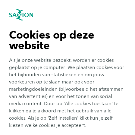
igatie sluiten
Zo
Navigatie openen
Home
Onderzoek
Onze onderzoekers
K
navigatie tonen
Cookies op deze
Gitte Kloek
website
navigatie tonen
Gitte Kloek
Als je onze website bezoekt, worden er cookies
navigatie tonen
geplaatst op je computer. We plaatsen cookies voor
het bijhouden van statistieken en om jouw
Gitte Kloek is lector Gedragsverandering in de
voorkeuren op te slaan maar ook voor
navigatie tonen
zorg bij het lectoraat Smart Health.
marketingdoeleinden (bijvoorbeeld het afstemmen
van advertenties) en voor het tonen van social
media content. Door op 'Alle cookies toestaan' te
Lees meer over het lectoraat
Smart Health
navigatie tonen
klikken ga je akkoord met het gebruik van alle
cookies. Als je op 'Zelf instellen' klikt kun je zelf
kiezen welke cookies je accepteert.