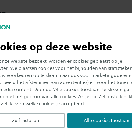
ra
tten-Binnerts werkzaam in het basisonderwijs. Eerst als
ct en vervolgens als intern begeleider. In 2013 heeft zij
g Ontwerp en Advisering afgerond aan de Universitei
okies op deze website
zaamheden in het basisonderwijs is zij sinds 2015 best
onvereniging (NDV), waar zij o.a. deel uitmaakt van de
 onze website bezoekt, worden er cookies geplaatst op je
sie.
er. We plaatsen cookies voor het bijhouden van statistieke
uw voorkeuren op te slaan maar ook voor marketingdoelein
oorbeeld het afstemmen van advertenties) en voor het tonen 
 kenniskring van het lectoraat Vernieuwingsonderwijs h
 media content. Door op 'Alle cookies toestaan' te klikken ga 
16 samen met Patrick Sins en Koen Groenveld onderzo
d met het gebruik van alle cookies. Als je op 'Zelf instellen' kl
itatiekader in het primair en voortgezet daltondonderw
 zelf kiezen welke cookies je accepteert.
 dit onderzoek zijn besproken binnen de NDV. Vervolge
p opgericht om de bevindingen van het onderzoek te
Zelf instellen
Alle cookies toestaan
deze verder uit te werken.