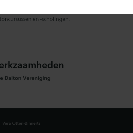
r 2017 is Otten-Binnerts vanuit Saxion eveneens dalto
ltoncursussen en -scholingen.
erkzaamheden
e Dalton Vereniging
Vera Otten-Binnerts