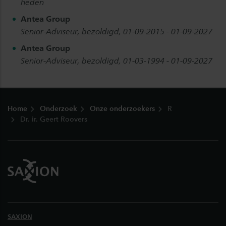
heden
Antea Group
Senior-Adviseur, bezoldigd, 01-09-2015 - 01-09-2027
Antea Group
Senior-Adviseur, bezoldigd, 01-03-1994 - 01-09-2027
Footer
Home
Onderzoek
Onze onderzoekers
R
Dr. ir. Geert Roovers
SAXION