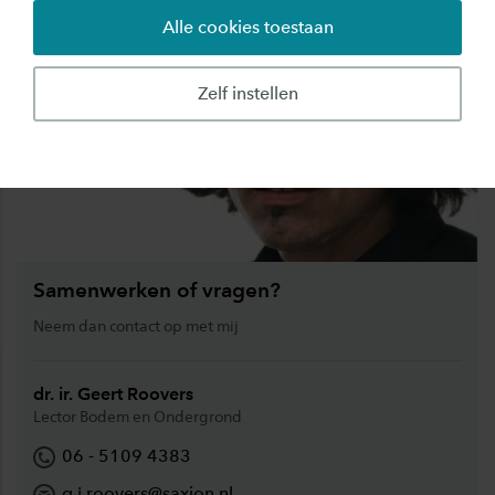
Alle cookies toestaan
Zelf instellen
Samenwerken of vragen?
Neem dan contact op met mij
dr. ir. Geert Roovers
Lector Bodem en Ondergrond
06 - 5109 4383
g.j.roovers@saxion.nl