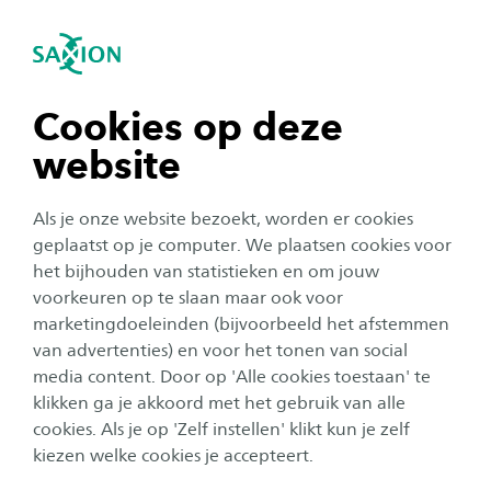
igatie sluiten
Zo
Navigatie openen
Home
Onderzoek
Onze onderzoekers
R
navigatie tonen
Cookies op deze
dr. ir. Geert Roovers
website
navigatie tonen
dr. ir. Geert Roovers
Als je onze website bezoekt, worden er cookies
navigatie tonen
geplaatst op je computer. We plaatsen cookies voor
het bijhouden van statistieken en om jouw
Dr. ir. Geert Roovers geeft als lector Bodem en
voorkeuren op te slaan maar ook voor
navigatie tonen
Ondergrond leiding aan het lectoraat
marketingdoeleinden (bijvoorbeeld het afstemmen
Sustainable Areas and Soil Transitions.
van advertenties) en voor het tonen van social
media content. Door op 'Alle cookies toestaan' te
navigatie tonen
klikken ga je akkoord met het gebruik van alle
Lees meer over het lectoraat
Sustainable Areas and Soil
cookies. Als je op 'Zelf instellen' klikt kun je zelf
Transitions
kiezen welke cookies je accepteert.