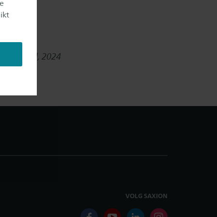
je
ikt
nbezoldigd, 2024
VOLG SAXION