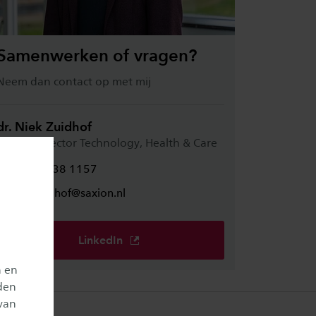
Samenwerken of vragen?
Neem dan contact op met mij
dr. Niek Zuidhof
Associate lector Technology, Health & Care
06 - 8238 1157
e.n.zuidhof@saxion.nl
LinkedIn
n en
den
van