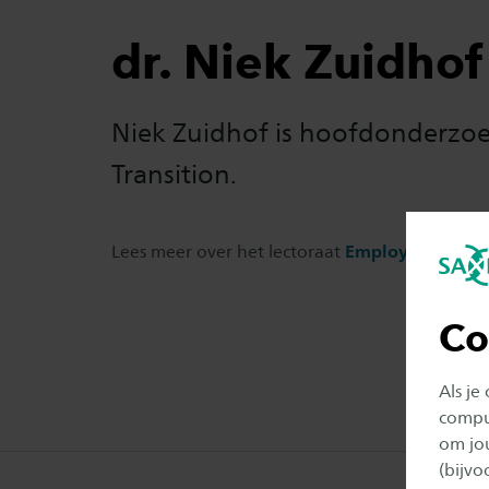
dr. Niek Zuidhof
Niek Zuidhof is hoofdonderzoek
Transition.
Lees meer over het lectoraat
Employability Tr
Co
Als je
comput
om jo
(bijv