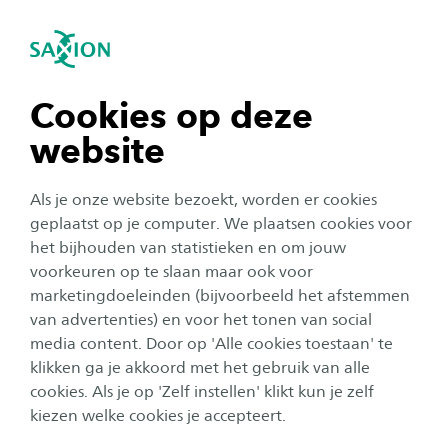
igatie sluiten
Zo
Navigatie openen
Home
Onderzoek
Onze onderzoekers
Z
navigatie tonen
Cookies op deze
Symen van der Zee
website
navigatie tonen
Symen van der Zee
Als je onze website bezoekt, worden er cookies
navigatie tonen
geplaatst op je computer. We plaatsen cookies voor
het bijhouden van statistieken en om jouw
Lees meer over het lectoraat
Vernieuwend Onderwijs
voorkeuren op te slaan maar ook voor
navigatie tonen
marketingdoeleinden (bijvoorbeeld het afstemmen
van advertenties) en voor het tonen van social
media content. Door op 'Alle cookies toestaan' te
navigatie tonen
klikken ga je akkoord met het gebruik van alle
cookies. Als je op 'Zelf instellen' klikt kun je zelf
kiezen welke cookies je accepteert.