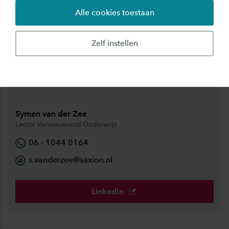
Alle cookies toestaan
Zelf instellen
Samenwerken of vragen?
Neem dan contact op met mij
Symen van der Zee
Lector Vernieuwend Onderwijs
06 - 1044 0164
s.vanderzee@saxion.nl
LinkedIn