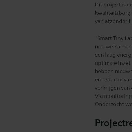
Dit project is 
kwaliteitsborgi
van afzonderli
'Smart Tiny La
nieuwe kansen 
een laag energ
optimale inzet 
hebben nieuwe
en reductie va
verkrijgen van
Via monitoring
Onderzocht word
Projectr