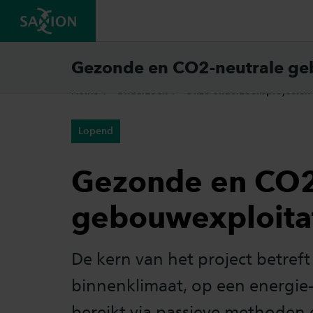
Gezonde en CO2-neutrale ge
Home
Onderzoek
Onze onderzoeksprojecten
Lopend
Gezonde en CO2
gebouwexploita
De kern van het project betref
binnenklimaat, op een energie-
bereikt via passieve methoden