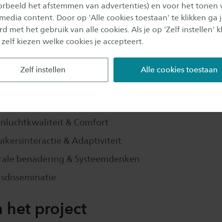
oorbeeld het afstemmen van advertenties) en voor het tonen 
 media content. Door op 'Alle cookies toestaan' te klikken ga 
d met het gebruik van alle cookies. Als je op 'Zelf instellen' kl
en
 zelf kiezen welke cookies je accepteert.
en realiseren zijn zes werkpakketten (WP's) ontwikkel
Zelf instellen
Alle cookies toestaan
gebruik en Flexibiliteit.
gie & Systeemmanagement
nluchtkwaliteit & Comfort
ikersinteractie & Adaptiviteit
grale benadering & Systeemdenken
sdisseminatie
 het project