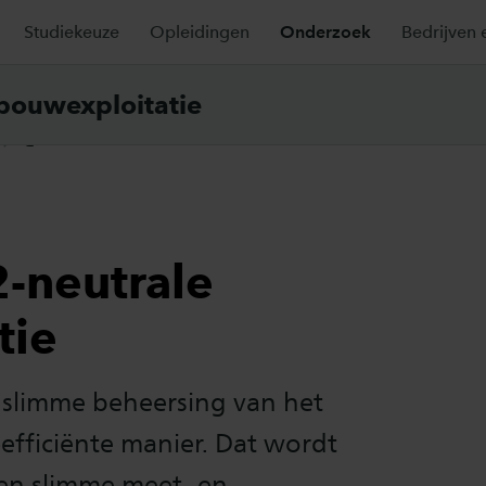
Studiekeuze
Opleidingen
Onderzoek
Bedrijven 
bouwexploitatie
G
-neutrale
tie
t slimme beheersing van het
efficiënte manier. Dat wordt
 en slimme meet- en