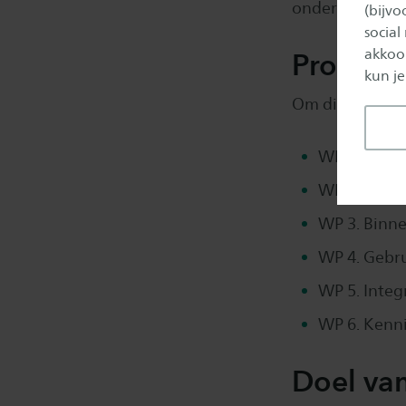
ondersteunen.
(bijv
social
akkoor
Product
kun je
Om dit te kunn
WP1. Ruimte
WP 2. Ener
WP 3. Binne
WP 4. Gebru
WP 5. Inte
WP 6. Kenni
Doel van