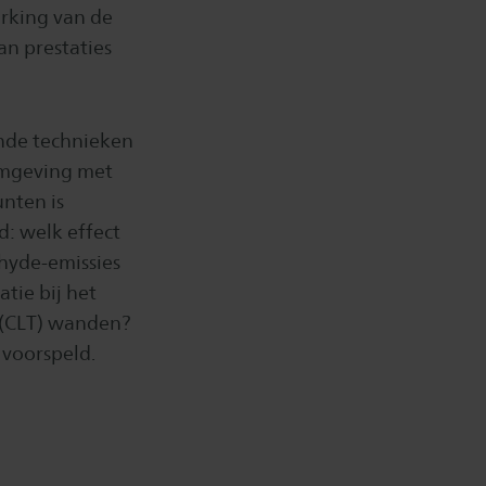
terking van de
an prestaties
ande technieken
fomgeving met
unten is
d: welk effect
hyde-emissies
atie bij het
 (CLT) wanden?
voorspeld.