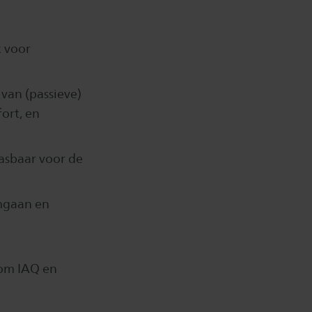
k voor
van (passieve)
ort, en
pasbaar voor de
mgaan en
 om IAQ en