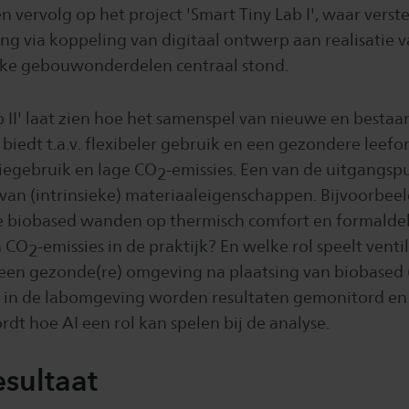
een vervolg op het project 'Smart Tiny Lab I', waar vers
ng via koppeling van digitaal ontwerp aan realisatie v
jke gebouwonderdelen centraal stond.
b II' laat zien hoe het samenspel van nieuwe en besta
biedt t.a.v. flexibeler gebruik en een gezondere lee
iegebruik en lage CO
-emissies. Een van de uitgangsp
2
van (intrinsieke) materiaaleigenschappen. Bijvoorbeel
 biobased wanden op thermisch comfort en formalde
n CO
-emissies in de praktijk? En welke rol speelt ventil
2
 een gezonde(re) omgeving na plaatsing van biobased
 in de labomgeving worden resultaten gemonitord en 
t hoe AI een rol kan spelen bij de analyse.
esultaat