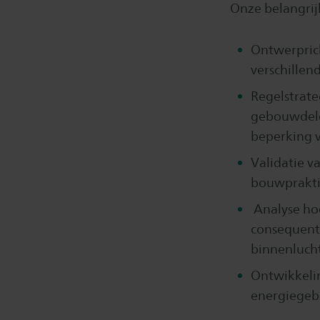
Onze belangrijk
Ontwerprich
verschillen
Regelstrate
gebouwdelen
beperking v
Validatie v
bouwprakti
Analyse ho
consequenti
binnenlucht
Ontwikkelin
energiegeb