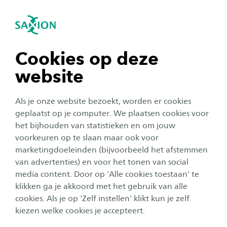
igatie sluiten
Zo
Navigatie openen
Circulaire Slaapkamer
Auping heeft de ambitie om de slaapkamer
navigatie tonen
Cookies op deze
volledig circulair te maken. Met het project ‘de
website
Transitie naar een circulaire slaapkamer’ werken
navigatie tonen
Auping, Saxion Hogeschool, Spinning Jenny,
Als je onze website bezoekt, worden er cookies
Textile4Ever en CuRe Technology aan het
navigatie tonen
geplaatst op je computer. We plaatsen cookies voor
ontwikkelen van circulaire oplossingen voor de
het bijhouden van statistieken en om jouw
voorkeuren op te slaan maar ook voor
boxspring modellen van Auping. Dit project
navigatie tonen
marketingdoeleinden (bijvoorbeeld het afstemmen
wordt mede mogelijk gemaakt door het
van advertenties) en voor het tonen van social
Europees Fonds voor Regionale Ontwikkeling
media content. Door op 'Alle cookies toestaan' te
navigatie tonen
(EFRO 2021–2027 Oost-Nederland) met een
klikken ga je akkoord met het gebruik van alle
cookies. Als je op 'Zelf instellen' klikt kun je zelf
bedrag van ruim 1,8 miljoen waarvan 230.000
kiezen welke cookies je accepteert.
naar Saxion gaat.