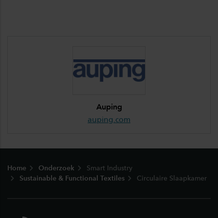
Auping
auping.com
Footer
Home
Onderzoek
Smart Industry
Sustainable & Functional Textiles
Circulaire Slaapkamer