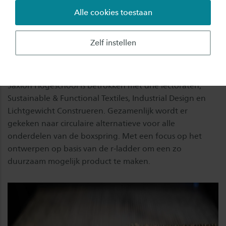
Alle cookies toestaan
Doel
Binnen het project worden alternatieven ontwikkeld
Zelf instellen
voor materialen zoals plaatmateriaal, staal, hout en
meubelstoffen. De verschillende partners dragen
hieraan bij vanuit de expertise uit hun eigen vakgebied.
Saxion Hogeschool is betrokken met drie lectoraten;
Sustainable & Functional Textiles, Industrial Design en
Lichtgewicht Construeren. Gezamenlijk wordt er
gekeken naar circulaire alternatieve voor alle
onderdelen van de boxspring. Met een focus op het
ontwerpen op basis van de r-ladder om een zo
duurzaam mogelijk product te maken.