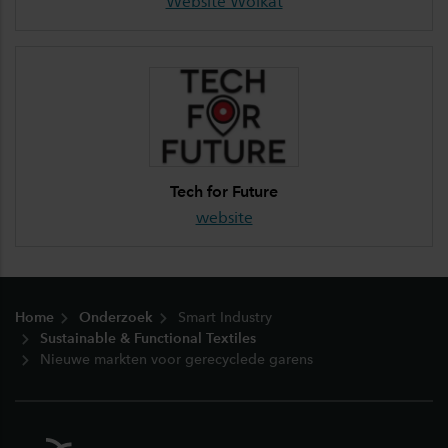
Website Wolkat
Tech for Future
website
Footer
Home
Onderzoek
Smart Industry
Sustainable & Functional Textiles
Nieuwe markten voor gerecyclede garens