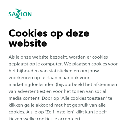
igatie sluiten
Zo
Navigatie openen
Nieuwe markten voor
gerecyclede garens
navigatie tonen
Cookies op deze
Vanuit de Europese Unie en de Nederlandse
website
regering wordt gewerkt aan verduurzaming van
navigatie tonen
de textielindustrie en de daarbij horende
Als je onze website bezoekt, worden er cookies
circulaire economie. Bij deze nieuwe economie
navigatie tonen
geplaatst op je computer. We plaatsen cookies voor
het bijhouden van statistieken en om jouw
worden o.a. bestaande materialen zo goed
voorkeuren op te slaan maar ook voor
mogelijk hergebruikt en gerecycled om meer
navigatie tonen
marketingdoeleinden (bijvoorbeeld het afstemmen
waarde te creëren. Deze ontwikkelingen komen
van advertenties) en voor het tonen van social
voort uit harde feiten: de textielindustrie is na
media content. Door op 'Alle cookies toestaan' te
navigatie tonen
klikken ga je akkoord met het gebruik van alle
olie de meest vervuilende industrie van de
cookies. Als je op 'Zelf instellen' klikt kun je zelf
wereld. Daarnaast gebruikt de textielindustrie
kiezen welke cookies je accepteert.
veel niet-regeneratieve grondstoffen, zoals