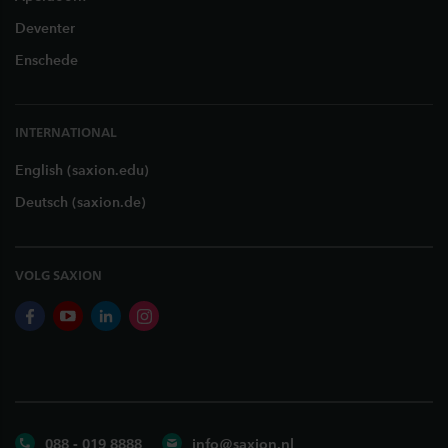
Deventer
Enschede
INTERNATIONAL
English (saxion.edu)
Deutsch (saxion.de)
VOLG SAXION
facebook
youtube
linkedin
instagram
088 - 019 8888
info@saxion.nl