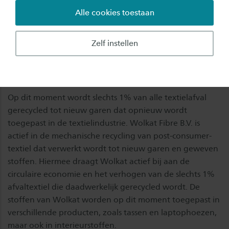
polyester en polyamide, die op een bepaald
Alle cookies toestaan
moment niet meer beschikbaar zullen zijn. Ook
is er door een groeiende wereldbevolking een
Zelf instellen
groeiende textielafvalberg, die als bron voor
nieuwe grondstoffen gezien kan worden.
Op dit moment wordt slechts 1% van alle textielafval
gerecycled tot nieuw garen dat opnieuw wordt
toegepast in de textielindustrie. Wolkat Fibre B.V. is
actief in de mechanische recycling van post-consumer-
textiel dat verwerkt wordt tot nieuw garen en geweven
stoffen. Hiermee draagt Wolkat actief bij aan de
circulaire economie en het verhogen van de slechts 1%
afvaltextiel die daadwerkelijk gerecycled wordt. De
stoffen van Wolkat worden op dit moment toegepast in
verschillende producten, zoals tassen en laptophoezen,
maar ook in interieurstoffen.