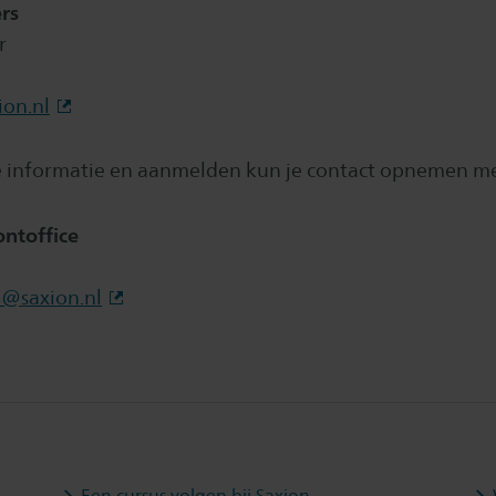
rs
r
on.nl
 informatie en aanmelden kun je contact opnemen m
ntoffice
o@saxion.nl
Een cursus volgen bij Saxion