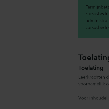
Termijnbeta
cursusbedra
administrat
cursusbedra
Toelati
Toelating
Leerkrachten di
voornamelijk o
Voor inhoudeli