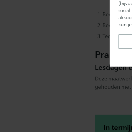
(bijv
social
Bewegingsi
akkoor
kun je
Bewegingst
Tegengaan v
Praktisc
Lesdagen e
Deze maatwerk
gehouden met s
In termi