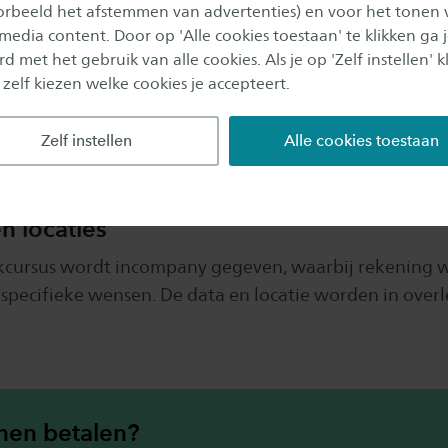
oorbeeld het afstemmen van advertenties) en voor het tonen 
 media content. Door op 'Alle cookies toestaan' te klikken ga 
ntegratie
d met het gebruik van alle cookies. Als je op 'Zelf instellen' kl
 zelf kiezen welke cookies je accepteert.
ussendoortjes
an sedentair gedrag = langdurig zitten
Zelf instellen
Alle cookies toestaan
he informatie
n locaties
cursus wordt incompany gegeven, waarbij rekening 
pecifieke wensen. De data en locatie worden in overl
jnen betalen?