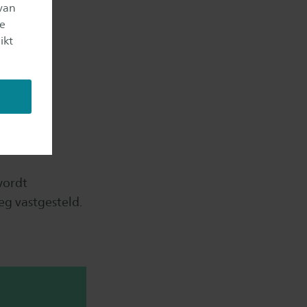
van
je
ikt
wordt
eg vastgesteld.