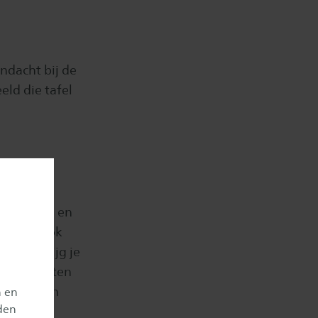
ndacht bij de
ld die tafel
besproken en
boden. Ook
komst krijg je
n de effecten
eenkomsten
n en
den