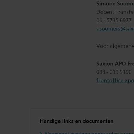
Simone Soome
Docent Transfe
06 - 5735 8977
s.soomers@saxi
Voor algemene
Saxion APO Fro
088 - 019 9190
frontoffice.ap
Handige links en documenten
Algemene Leveringsvoorwaarden cursus