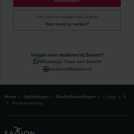
Aanmelden
Een cursus volgen bij Saxion
Wat moet je weten?
Vragen over studeren bij Saxion?
Whatsapp: Stuur een bericht
studeren@saxion.nl
Footer
Home
Opleidingen
Deeltijdopleidingen
Cursus
R
Reumavoetzorg