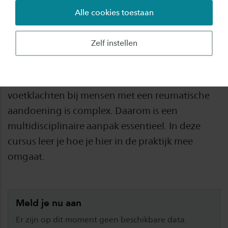
Alle cookies toestaan
Veel mensen met een reumatische aandoening
krijgen vroeg of laat te maken met voetklachten.
Zelf instellen
Deze klachten veroorzaken pijn, zorgen voor
beperkingen en hebben direct invloed op de
kwaliteit van leven. De behandeling van
voetklachten bij mensen met een reumatische
aandoening is complex. Daarom is een
multidisciplinaire aanpak essentieel. In deze
cursus leer je hoe je hier in de praktijk mee
omgaat.
Meld je nu aan
Er zijn op dit moment geen beschikbare data.