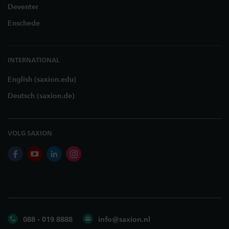
Deventer
Enschede
INTERNATIONAL
English (saxion.edu)
Deutsch (saxion.de)
VOLG SAXION
facebook
youtube
linkedin
instagram
088 - 019 8888
info@saxion.nl