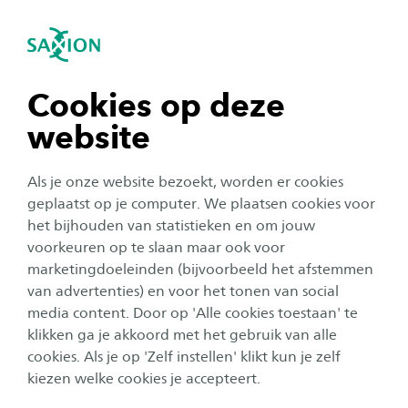
igatie sluiten
Zo
Navigatie openen
Reumavoetzorg
Subnavigatie tonen
navigatie tonen
Cookies op deze
website
navigatie tonen
Als je onze website bezoekt, worden er cookies
navigatie tonen
geplaatst op je computer. We plaatsen cookies voor
het bijhouden van statistieken en om jouw
voorkeuren op te slaan maar ook voor
navigatie tonen
marketingdoeleinden (bijvoorbeeld het afstemmen
van advertenties) en voor het tonen van social
media content. Door op 'Alle cookies toestaan' te
navigatie tonen
klikken ga je akkoord met het gebruik van alle
cookies. Als je op 'Zelf instellen' klikt kun je zelf
Reumavoetzorg
kiezen welke cookies je accepteert.