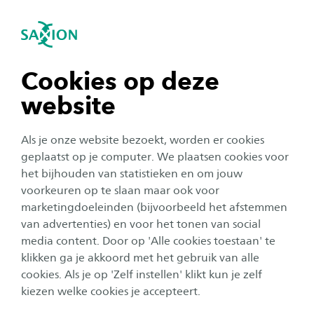
igatie sluiten
Zo
Navigatie openen
Ervaring Maria Bartke
Ik heb voor de Master Musculoskeletaal
navigatie tonen
Cookies op deze
gekozen omdat de combinatie van manuele
website
therapie en sportfysiotherapie in de praktijk
navigatie tonen
absoluut noodzakelijk is
Als je onze website bezoekt, worden er cookies
navigatie tonen
geplaatst op je computer. We plaatsen cookies voor
Door de overlap kan ik me op beide gebieden op
het bijhouden van statistieken en om jouw
masterniveau verder ontwikkelen. De gevarieerde lessen
voorkeuren op te slaan maar ook voor
navigatie tonen
worden gegeven door ervaren en betrokken docenten
marketingdoeleinden (bijvoorbeeld het afstemmen
van advertenties) en voor het tonen van social
die zelf ook in het vak actief zijn. Er wordt individuele
media content. Door op 'Alle cookies toestaan' te
navigatie tonen
begeleiding geboden en in kleine groepen gewerkt.
klikken ga je akkoord met het gebruik van alle
Naast het therapeutische handelen word ik ook in mijn
cookies. Als je op 'Zelf instellen' klikt kun je zelf
rol als onderzoeker geprikkeld: aan de onderbouwing
kiezen welke cookies je accepteert.
van testen en behandeling maar ook het uitvoeren van
onderzoek wordt in deze opleiding veel aandacht