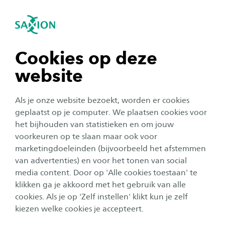
igatie sluiten
Zo
Navigatie openen
Ervaring Marjolein Razenberg
Ik werkte al als fysiotherapeut en vond het tijd
navigatie tonen
Cookies op deze
voor een nieuwe stap. Ik wilde mijn kennis en
website
vaardigheden naar een hoger niveau tillen.
navigatie tonen
Enkel manuele therapie of sportfysiotherapie
Als je onze website bezoekt, worden er cookies
vond ik te eenzijdig.
navigatie tonen
geplaatst op je computer. We plaatsen cookies voor
het bijhouden van statistieken en om jouw
voorkeuren op te slaan maar ook voor
Ik hoorde via bekenden over de masteropleiding
navigatie tonen
marketingdoeleinden (bijvoorbeeld het afstemmen
Musculoskeletaal bij Saxion, een opleiding die manuele
van advertenties) en voor het tonen van social
en sportfysiotherapie combineert. Tijdens de opleiding
media content. Door op 'Alle cookies toestaan' te
navigatie tonen
leer je patiënten met complexe problematiek te
klikken ga je akkoord met het gebruik van alle
onderzoeken en te behandelen. De aandacht wordt
cookies. Als je op 'Zelf instellen' klikt kun je zelf
daarbij gericht op het breed leren kijken naar de hele
kiezen welke cookies je accepteert.
bewegingsketen en het handelen te ondersteunen met