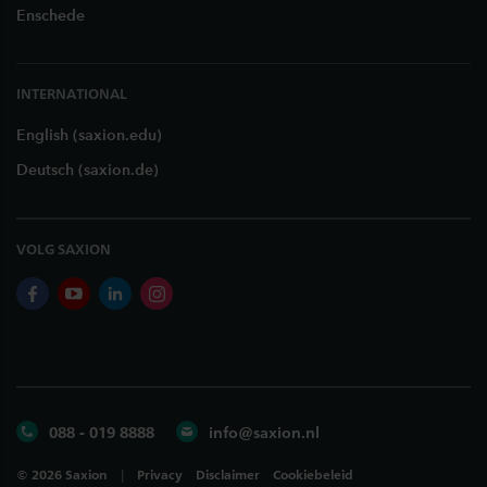
Enschede
INTERNATIONAL
English (saxion.edu)
Deutsch (saxion.de)
VOLG SAXION
facebook
youtube
linkedin
instagram
088 - 019 8888
info@saxion.nl
©
2026
Saxion
Privacy
Disclaimer
Cookiebeleid