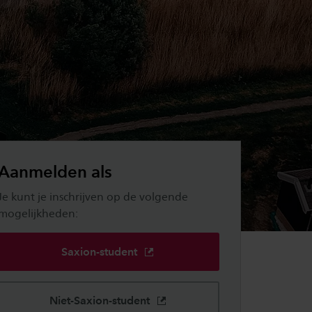
Aanmelden als
Je kunt je inschrijven op de volgende
mogelijkheden:
Saxion-student
Niet-Saxion-student