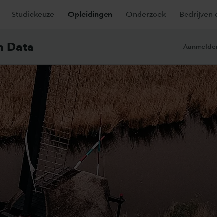
Studiekeuze
Opleidingen
Onderzoek
Bedrijven 
n Data
Aanmelden