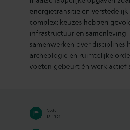
maatschappelijke opgaven zoal
energietransitie en verstedelij
complex: keuzes hebben gevolg
infrastructuur en samenleving. 
samenwerken over disciplines he
archeologie en ruimtelijke or
voeten gebeurt én werk actief 
Code
M.1321