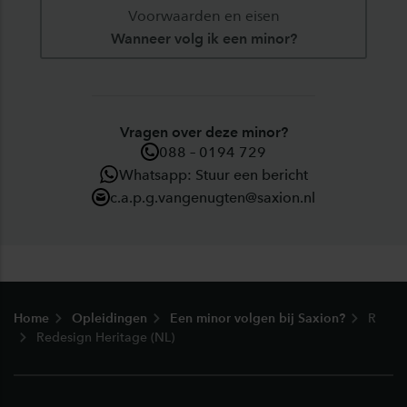
Voorwaarden en eisen
Wanneer volg ik een minor?
Vragen over deze minor?
088 – 0194 729
Whatsapp: Stuur een bericht
c.a.p.g.vangenugten@saxion.nl
Footer
Home
Opleidingen
Een minor volgen bij Saxion?
R
Redesign Heritage (NL)