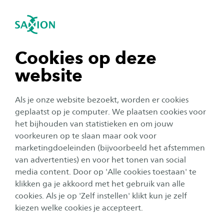
igatie sluiten
Zo
Navigatie openen
Redesign Heritage (NL)
Subnavigatie tonen
navigatie tonen
Cookies op deze
website
navigatie tonen
Als je onze website bezoekt, worden er cookies
navigatie tonen
geplaatst op je computer. We plaatsen cookies voor
het bijhouden van statistieken en om jouw
voorkeuren op te slaan maar ook voor
navigatie tonen
marketingdoeleinden (bijvoorbeeld het afstemmen
van advertenties) en voor het tonen van social
media content. Door op 'Alle cookies toestaan' te
navigatie tonen
klikken ga je akkoord met het gebruik van alle
Erfgoed; nieuwe toekomst
cookies. Als je op 'Zelf instellen' klikt kun je zelf
met jouw ontwerp! (NL/EN)
kiezen welke cookies je accepteert.