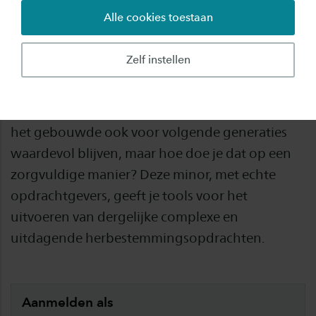
Alle cookies toestaan
Redesign Heritage, het herontwerpen van
erfgoed, is een actueel thema. Het gaat om
Zelf instellen
plekken, gebouwen en objecten vol van
betekenis, herinnering en beleving. Door het
object een nieuwe functie en vorm te geven kan
het gebouwde ook voor volgende generaties
waardevol blijven, maar hoe doe je dat op een
zorgvuldige manier? Deze minor, met echte
opdrachtgevers, geeft je tools voor het
uitvoeren van dergelijke complexe en
uitdagende herbestemmingsopdrachten.
Aanmelden als