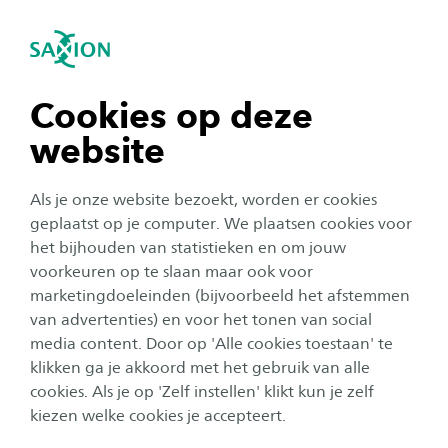
igatie sluiten
Zo
Navigatie openen
Testimonials
navigatie tonen
Alle ervaringen
Cookies op deze
website
navigatie tonen
Als je onze website bezoekt, worden er cookies
navigatie tonen
geplaatst op je computer. We plaatsen cookies voor
het bijhouden van statistieken en om jouw
voorkeuren op te slaan maar ook voor
navigatie tonen
marketingdoeleinden (bijvoorbeeld het afstemmen
van advertenties) en voor het tonen van social
media content. Door op 'Alle cookies toestaan' te
navigatie tonen
klikken ga je akkoord met het gebruik van alle
cookies. Als je op 'Zelf instellen' klikt kun je zelf
kiezen welke cookies je accepteert.
Melanie