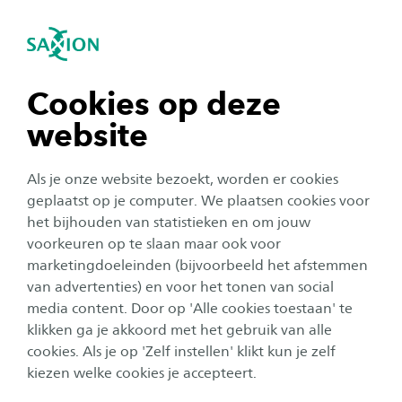
igatie sluiten
Zo
Navigatie openen
Testimonials
navigatie tonen
Alle ervaringen
Cookies op deze
website
navigatie tonen
Als je onze website bezoekt, worden er cookies
navigatie tonen
geplaatst op je computer. We plaatsen cookies voor
het bijhouden van statistieken en om jouw
voorkeuren op te slaan maar ook voor
navigatie tonen
marketingdoeleinden (bijvoorbeeld het afstemmen
van advertenties) en voor het tonen van social
media content. Door op 'Alle cookies toestaan' te
navigatie tonen
klikken ga je akkoord met het gebruik van alle
cookies. Als je op 'Zelf instellen' klikt kun je zelf
kiezen welke cookies je accepteert.
Tonke Bult