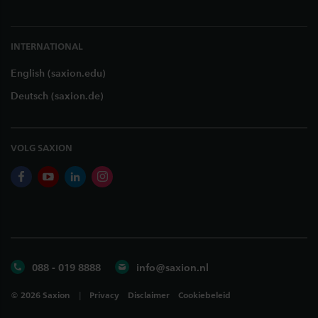
INTERNATIONAL
English (saxion.edu)
Deutsch (saxion.de)
VOLG SAXION
facebook
youtube
linkedin
instagram
088 - 019 8888
info@saxion.nl
©
2026
Saxion
Privacy
Disclaimer
Cookiebeleid