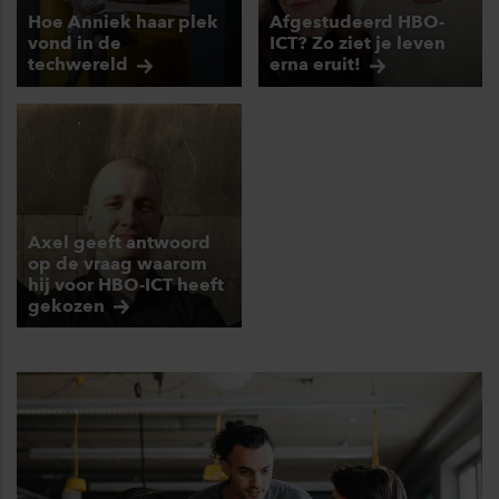
Hoe Anniek haar plek
Afgestudeerd HBO-
vond in de
ICT? Zo ziet je leven
techwereld
erna
eruit!
Axel geeft antwoord
op de vraag waarom
hij voor HBO-ICT heeft
gekozen