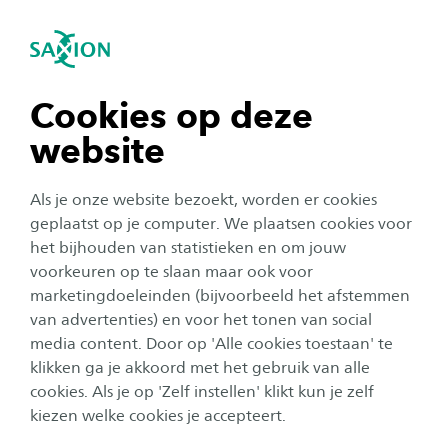
igatie sluiten
Zo
Navigatie openen
ICT
Subnavigatie tonen
navigatie tonen
Cookies op deze
website
navigatie tonen
Als je onze website bezoekt, worden er cookies
navigatie tonen
geplaatst op je computer. We plaatsen cookies voor
het bijhouden van statistieken en om jouw
voorkeuren op te slaan maar ook voor
navigatie tonen
marketingdoeleinden (bijvoorbeeld het afstemmen
van advertenties) en voor het tonen van social
media content. Door op 'Alle cookies toestaan' te
navigatie tonen
Stoom je met ICT klaar voor de
klikken ga je akkoord met het gebruik van alle
cookies. Als je op 'Zelf instellen' klikt kun je zelf
slimme wereld
kiezen welke cookies je accepteert.