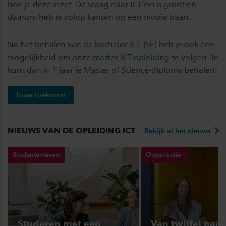
hoe je deze inzet. De vraag naar ICT’ers is groot en
daarom heb je volop kansen op een mooie baan.
Na het behalen van de bachelor ICT (SE) heb je ook een
mogelijkheid om onze
master-ICT-opleiding
te volgen. Je
kunt dan in 1 jaar je Master of Science-diploma behalen!
Jouw toekomst
NIEUWS VAN DE OPLEIDING ICT
Bekijk al het nieuws
Studentenleven
Organisatie
Studeren met een
Van twijfel naar