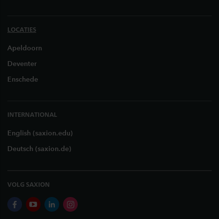
LOCATIES
Apeldoorn
Deventer
Enschede
INTERNATIONAL
English (saxion.edu)
Deutsch (saxion.de)
VOLG SAXION
facebook
youtube
linkedin
instagram