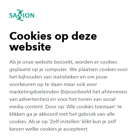
igatie sluiten
Zo
Navigatie openen
Meet & Greet: mis het niet!
Sociaal-Juridische Dienstverlening
Voordat je start met de opleiding Sociaal-
Subnavigatie tonen
navigatie tonen
Cookies op deze
Juridische Dienstverlening (SJD) maken we
website
graag kennis met je. Dit doen we tijdens een
navigatie tonen
Meet & Greet. Een gezellige dag waar je alvast
Als je onze website bezoekt, worden er cookies
een kijkje neemt bij jouw toekomstige studie!
navigatie tonen
geplaatst op je computer. We plaatsen cookies voor
het bijhouden van statistieken en om jouw
Jouw opleiding Sociaal-Juridische
voorkeuren op te slaan maar ook voor
navigatie tonen
Dienstverlening
marketingdoeleinden (bijvoorbeeld het afstemmen
van advertenties) en voor het tonen van social
Door het gezamenlijk werken aan een SJD-praktijkcasus
media content. Door op 'Alle cookies toestaan' te
navigatie tonen
ga je werkelijk ondervinden wat er tijdens je studie van
klikken ga je akkoord met het gebruik van alle
je wordt gevraagd en waarmee je in aanraking
cookies. Als je op 'Zelf instellen' klikt kun je zelf
komt. Huidige studenten helpen je op weg en geven de
kiezen welke cookies je accepteert.
informatie waar jij benieuwd naar bent.