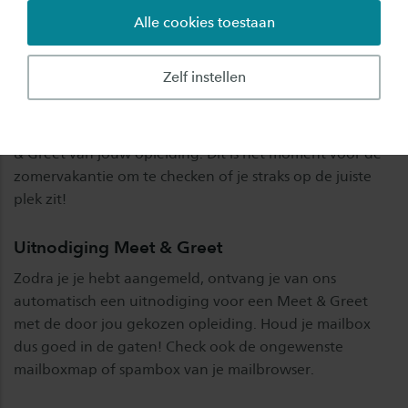
Alle cookies toestaan
Wat is Meet & Greet?
Na je aanmelding bij Saxion wil je natuurlijk weten wat
Zelf instellen
je te wachten staat. Met wie ga je bijvoorbeeld studeren
en wie zijn de docenten? En hoe zien de eerste weken
bij Saxion er eigenlijk uit? Dat ontdek je tijdens de Meet
& Greet van jouw opleiding. Dit is hét moment voor de
zomervakantie om te checken of je straks op de juiste
plek zit!
Uitnodiging Meet & Greet
Zodra je je hebt aangemeld, ontvang je van ons
automatisch een uitnodiging voor een Meet & Greet
met de door jou gekozen opleiding. Houd je mailbox
dus goed in de gaten! Check ook de ongewenste
mailboxmap of spambox van je mailbrowser.