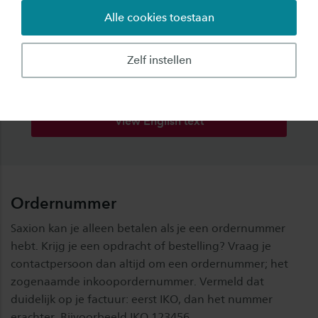
Alle cookies toestaan
Zelf instellen
Do you want this information in English?
View English text
Ordernummer
Saxion kan je alleen betalen als je een ordernummer
hebt. Krijg je een opdracht of bestelling? Vraag je
contactpersoon dan altijd om een ordernummer; het
zogenaamde inkoopordernummer. Vermeld dat
duidelijk op je factuur: eerst IKO, dan het nummer
erachter. Bijvoorbeeld IKO 123456.