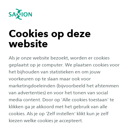
igatie sluiten
Zo
Navigatie openen
Home
Over Saxion
Informatie voor leveranciers
navigatie tonen
Cookies op deze
Facturen sturen en betalen
website
navigatie tonen
Als je onze website bezoekt, worden er cookies
Heb je een product of dienst geleverd aan
navigatie tonen
geplaatst op je computer. We plaatsen cookies voor
Saxion en wil je een factuur sturen? Voor een
het bijhouden van statistieken en om jouw
vlotte en correcte betaling is het belangrijk dat
voorkeuren op te slaan maar ook voor
navigatie tonen
je de factuur op de juiste manier naar ons
marketingdoeleinden (bijvoorbeeld het afstemmen
van advertenties) en voor het tonen van social
stuurt.
media content. Door op 'Alle cookies toestaan' te
navigatie tonen
klikken ga je akkoord met het gebruik van alle
Naast
de wettelijke eisen die de overheid stelt
,
cookies. Als je op 'Zelf instellen' klikt kun je zelf
hanteert Saxion de onderstaande vereisten voor het in
kiezen welke cookies je accepteert.
behandeling nemen van haar inkoopfacturen.