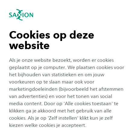
igatie sluiten
Zo
Navigatie openen
Home
Over Saxion
Onze organisatie
Academies
Academie Pedagogiek & Onderwijs
Dalton
navigatie tonen
Cookies op deze
Professionalisering
website
navigatie tonen
Als je onze website bezoekt, worden er cookies
Saxion biedt beginnende en ervaren
navigatie tonen
geplaatst op je computer. We plaatsen cookies voor
leerkrachten een uitgebreid aanbod op het
het bijhouden van statistieken en om jouw
gebied van Dalton. Denk hierbij aan alle
voorkeuren op te slaan maar ook voor
navigatie tonen
daltoncertificaten en daltonscholing op maat.
marketingdoeleinden (bijvoorbeeld het afstemmen
van advertenties) en voor het tonen van social
‘No method, no system’ (Parkhurst).
media content. Door op 'Alle cookies toestaan' te
navigatie tonen
klikken ga je akkoord met het gebruik van alle
Scholingsaanbod
cookies. Als je op 'Zelf instellen' klikt kun je zelf
kiezen welke cookies je accepteert.
In ons aanbod vind je cursussen die leiden tot
daltoncertificaten. Deze cursussen kunnen (bij