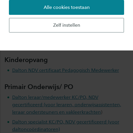
voldoende deelnemers) worden aangeboden op locatie.
Alle cookies toestaan
Dit kan zijn voor een compleet team of voor collega's
van meerdere scholen of kindcentra in de regio. Ook
Zelf instellen
bieden we de cursussen als
open inschrijving
aan op
Saxion-locatie Deventer en eventueel ook op locatie
Enschede.
Kinderopvang
Dalton NDV certificaat Pedagogisch Medewerker
Primair Onderwijs/ PO
Dalton leraar/medewerker KC/PO, NDV
gecertificeerd (voor leraren, onderwijsassistenten,
leraar ondersteuners en vakleerkrachten
)
Dalton specialist KC/PO, NDV gecertificeerd (voor
daltoncoördinatoren)