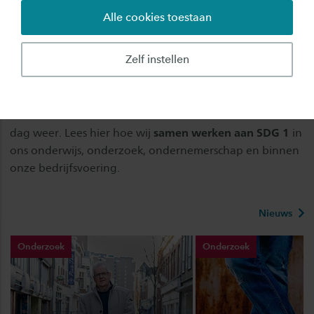
Alle cookies toestaan
implementeren om armoede tot een absoluut
minimum te beperken.
Zelf instellen
De 17 duurzame ontwikkelingsdoelen streven naar een
toekomstbestendige wereld en geven ons bij Saxion
houvast in wat we doen om het verschil te maken. Elke
dag weer. Lees hier hoe wij
samen werken aan SDG 1
in
ons onderwijs, onderzoek, ondernemerschap en binnen
onze bedrijfsvoering.
Nieuws
Onderzoek
Onderzoek