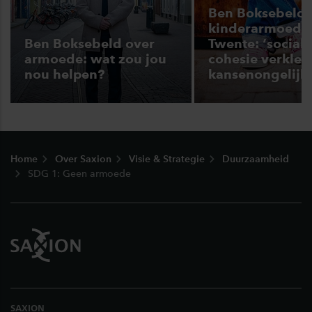
Ben Boksebeld 
kinderarmoede 
Ben Boksebeld over
Twente: ‘sociale
armoede: wat zou jou
cohesie verklei
nou helpen?
kansenongelijk
Footer
Home
Over Saxion
Visie & Strategie
Duurzaamheid
SDG 1: Geen armoede
SAXION