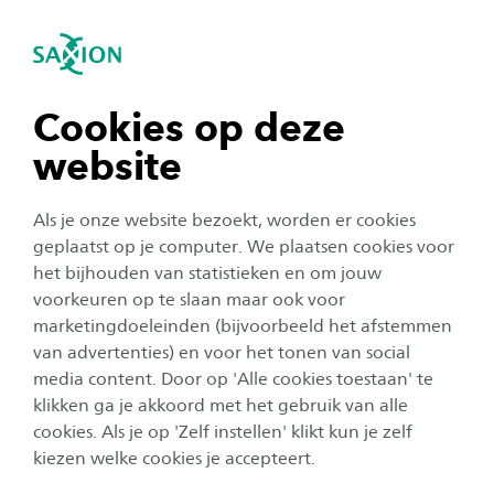
igatie sluiten
Zo
Navigatie openen
Home
Over Saxion
Visie & Strategie
Duurzaamheid
navigatie tonen
Cookies op deze
SDG 1: Geen armoede
website
navigatie tonen
Als je onze website bezoekt, worden er cookies
Wereldwijd zijn er zo’n 1,2 miljard mensen die
navigatie tonen
geplaatst op je computer. We plaatsen cookies voor
met minder dan 1,25 dollar per dag moeten
het bijhouden van statistieken en om jouw
rondkomen. Het eerste duurzame
voorkeuren op te slaan maar ook voor
navigatie tonen
ontwikkelingsdoel van de Verenigde Naties is
marketingdoeleinden (bijvoorbeeld het afstemmen
van advertenties) en voor het tonen van social
daarom gericht op de afname van armoede in al
media content. Door op 'Alle cookies toestaan' te
navigatie tonen
haar vormen: zowel de financiële aspecten als
klikken ga je akkoord met het gebruik van alle
de impact dat het heeft op het leven van
cookies. Als je op 'Zelf instellen' klikt kun je zelf
mensen. De VN wil alle lidstaten aanmoedigen
kiezen welke cookies je accepteert.
beleidskaders te ontwikkelen én te