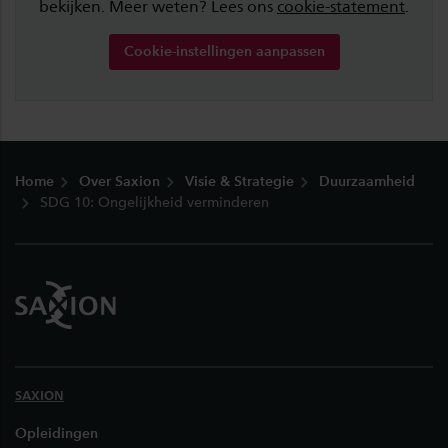
bekijken. Meer weten? Lees ons
cookie-statement
.
Cookie-instellingen aanpassen
Footer
Home
Over Saxion
Visie & Strategie
Duurzaamheid
SDG 10: Ongelijkheid verminderen
SAXION
Opleidingen