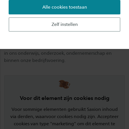
Alle cookies toestaan
status – én gelijke kansen verzekeren.
De 17 duurzame ontwikkelingsdoelen streven naar een
Zelf instellen
toekomstbestendige wereld en geven ons bij Saxion
houvast in wat we doen om het verschil te maken. Elke
dag weer. Lees hier hoe wij
samen werken aan SDG 10
in ons onderwijs, onderzoek, ondernemerschap en
binnen onze bedrijfsvoering.
Voor dit element zijn cookies nodig
Voor sommige elementen gebruikt Saxion inhoud
via derden, waarvoor cookies nodig zijn. Accepteer
cookies van type "marketing" om dit element te