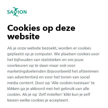
igatie sluiten
Zo
Navigatie openen
Home
Over Saxion
Visie & Strategie
Duurzaamheid
SDG 10: Ongelijkheid
navigatie tonen
Cookies op deze
verminderen
website
navigatie tonen
Als je onze website bezoekt, worden er cookies
De Verenigde Naties willen met hun tiende
navigatie tonen
geplaatst op je computer. We plaatsen cookies voor
duurzame ontwikkelingsdoel de ongelijkheid
het bijhouden van statistieken en om jouw
verminderen, want in 2016 was de rijkdom van
voorkeuren op te slaan maar ook voor
navigatie tonen
de rijkste 1% van de wereld groter dan die van
marketingdoeleinden (bijvoorbeeld het afstemmen
van advertenties) en voor het tonen van social
de overige 99%. De lidstaten moeten daarom de
media content. Door op 'Alle cookies toestaan' te
navigatie tonen
sociale, economische en politieke integratie van
klikken ga je akkoord met het gebruik van alle
iedereen bevorderen - ongeacht hun leeftijd,
cookies. Als je op 'Zelf instellen' klikt kun je zelf
geslacht, beperkingen, etniciteit, huidskleur,
kiezen welke cookies je accepteert.
afkomst, geloofsovertuiging of economische