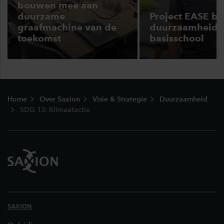
bouwen mee aan
duurzame
Project EASE br
graafmachine van de
duurzaamheid 
toekomst
basisschool
Footer
Home
Over Saxion
Visie & Strategie
Duurzaamheid
SDG 13: Klimaatactie
SAXION