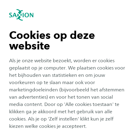
igatie sluiten
Zo
Navigatie openen
Home
Over Saxion
Visie & Strategie
Duurzaamheid
navigatie tonen
Cookies op deze
SDG 13: Klimaatactie
website
navigatie tonen
Als je onze website bezoekt, worden er cookies
Iedereen ondervindt uiteindelijk de impact van
navigatie tonen
geplaatst op je computer. We plaatsen cookies voor
klimaatverandering, maar de armste landen
het bijhouden van statistieken en om jouw
worden het hardst getroffen. Het dertiende
voorkeuren op te slaan maar ook voor
navigatie tonen
ontwikkelingsdoel van de Verenigde Naties
marketingdoeleinden (bijvoorbeeld het afstemmen
van advertenties) en voor het tonen van social
mikt op een mobilisatie van jaarlijks 100 miljard
media content. Door op 'Alle cookies toestaan' te
navigatie tonen
dollar voor ontwikkelingslanden om de
klikken ga je akkoord met het gebruik van alle
gevolgen van klimaatgerelateerde rampen op te
cookies. Als je op 'Zelf instellen' klikt kun je zelf
vangen. Dit moet samengaan met
kiezen welke cookies je accepteert.
inspanningen om bewustzijn te creëren en het