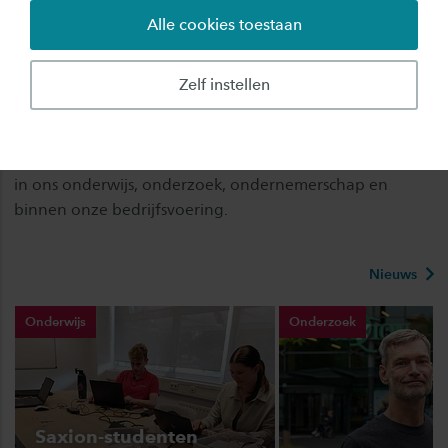
Alle cookies toestaan
invoeren van maatregelen in nationaal beleid.
De 17 duurzame ontwikkelingsdoelen streven naar een
Zelf instellen
toekomstbestendige wereld en geven ons bij Saxion
houvast in wat we doen om het verschil te maken. Elke
dag weer. Lees hier hoe wij
samen werken aan SDG 13
in ons onderwijs, onderzoek, ondernemerschap en
binnen onze bedrijfsvoering.
Nieuws
Onderwijs
Onderzoek
Saxion-studenten