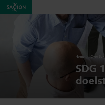
Home
Over Sax
SDG 1
doels