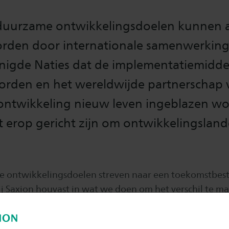
 duurzame ontwikkelingsdoelen kunnen a
rden door internationale samenwerkin
enigde Naties dat de implementatiemidde
worden en het wereldwijde partnerschap 
ntwikkeling nieuw leven ingeblazen wo
 erop gericht zijn om ontwikkelingsland
 ontwikkelingsdoelen streven naar een toekomstbes
j Saxion houvast in wat we doen om het verschil te m
samen werken aan SDG 17
 hoe wij
in ons onderwijs,
p en binnen onze bedrijfsvoering.