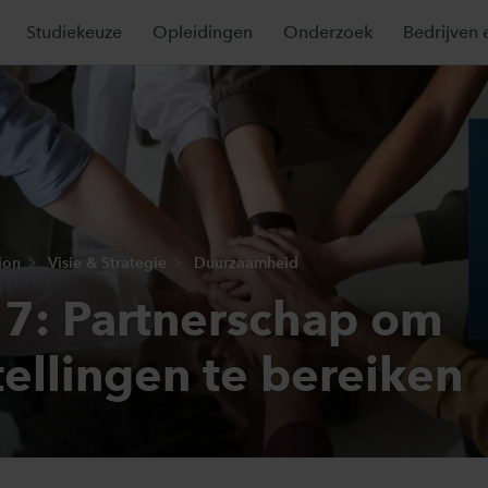
Studiekeuze
Opleidingen
Onderzoek
Bedrijven 
ion
Visie & Strategie
Duurzaamheid
7: Partnerschap om
tellingen te bereiken