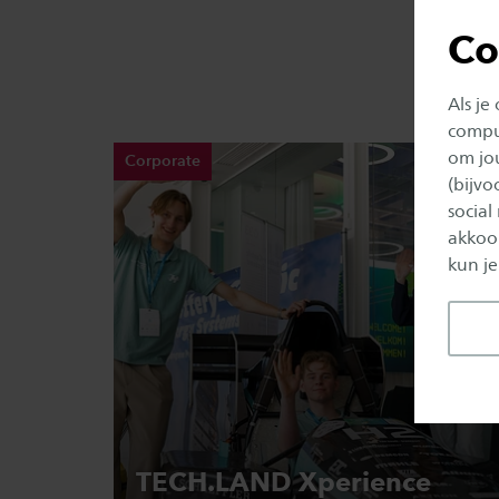
Co
Als je
comput
om jo
Corporate
(bijv
social
akkoor
kun je
TECH.LAND Xperience