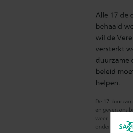
Alle 17 de
behaald wo
wil de Ver
versterkt 
duurzame o
beleid moet
helpen.
De 17 duurzame
en geven ons bi
weer. Lees hier
ondernemerscha