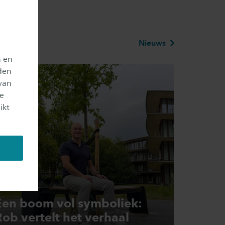
Nieuws
n en
den
rporate
van
je
ikt
Een boom vol symboliek:
Rob vertelt het verhaal