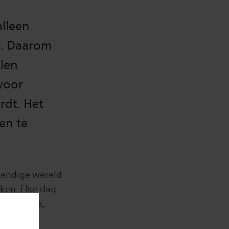
lleen
g. Daarom
len
voor
rdt. Het
en te
tendige wereld
aken. Elke dag
 onderzoek,