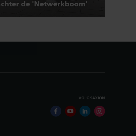
achter de 'Netwerkboom'
VOLG SAXION
facebook
youtube
linkedin
instagram