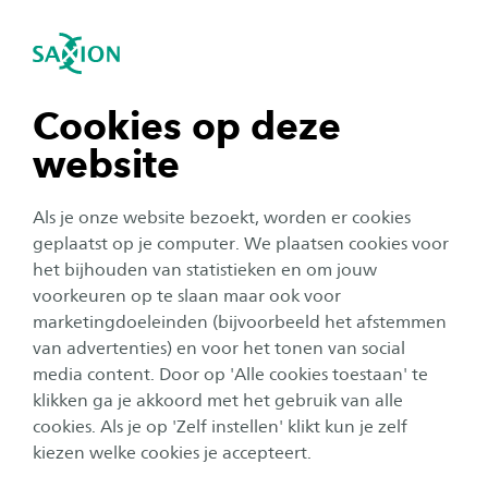
igatie sluiten
Zo
Navigatie openen
Home
Over Saxion
Visie & Strategie
Duurzaamheid
navigatie tonen
Cookies op deze
SDG 4: Kwaliteitsonderwijs
website
navigatie tonen
Als je onze website bezoekt, worden er cookies
Het recht op onderwijs is een mensenrecht,
navigatie tonen
geplaatst op je computer. We plaatsen cookies voor
maar nog steeds zijn er ruim 120 miljoen
het bijhouden van statistieken en om jouw
kinderen nog nooit naar school geweest. Het
voorkeuren op te slaan maar ook voor
navigatie tonen
vierde ontwikkelingsdoel van de Verenigde
marketingdoeleinden (bijvoorbeeld het afstemmen
van advertenties) en voor het tonen van social
Naties houdt in dat tegen het jaar 2030 alle
media content. Door op 'Alle cookies toestaan' te
navigatie tonen
jongeren en een groot aantal volwassenen
klikken ga je akkoord met het gebruik van alle
kunnen lezen, schrijven en rekenen.
cookies. Als je op 'Zelf instellen' klikt kun je zelf
kiezen welke cookies je accepteert.
De 17 duurzame ontwikkelingsdoelen streven naar een