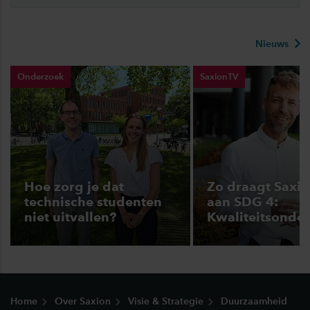
Nieuws
Onderzoek
SaxionTV
Hoe zorg je dat
Zo draagt Saxio
technische studenten
aan SDG 4:
niet uitvallen?
Kwaliteitsonder
Footer
Home
Over Saxion
Visie & Strategie
Duurzaamheid