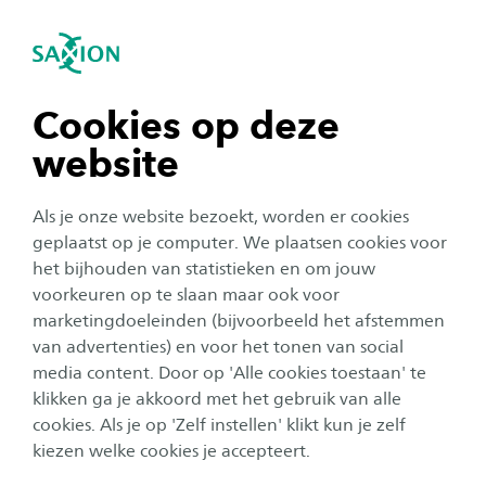
igatie sluiten
Zo
Navigatie openen
navigatie tonen
Cookies op deze
INTRO programma
website
navigatie tonen
Als je onze website bezoekt, worden er cookies
Welkom bij het algemene programma van de
navigatie tonen
geplaatst op je computer. We plaatsen cookies voor
INTRO 2026! Op deze pagina ontdek je alles wat
het bijhouden van statistieken en om jouw
je écht niet wilt missen – van de gaafste
voorkeuren op te slaan maar ook voor
navigatie tonen
activiteiten tot het spetterende INTRO Concert.
marketingdoeleinden (bijvoorbeeld het afstemmen
van advertenties) en voor het tonen van social
De hele week zit bomvol actie, gezelligheid en
media content. Door op 'Alle cookies toestaan' te
navigatie tonen
ontmoetingen. Eén ding is zeker: dit is dé beste
klikken ga je akkoord met het gebruik van alle
start van je studie! Dus... Ga jij ALL INTRO?
cookies. Als je op 'Zelf instellen' klikt kun je zelf
kiezen welke cookies je accepteert.
HIERONDER VIND JE HET ALGEMENE PROGRAMMA