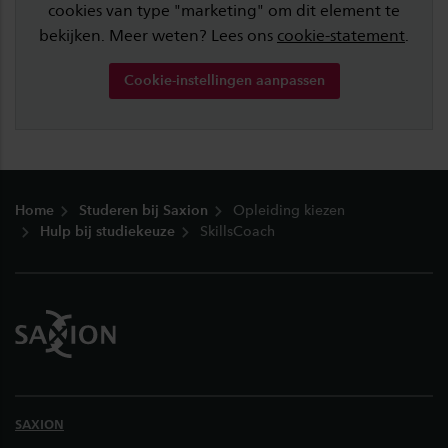
cookies van type "marketing" om dit element te
bekijken. Meer weten? Lees ons
cookie-statement
.
Cookie-instellingen aanpassen
Footer
Home
Studeren bij Saxion
Opleiding kiezen
Hulp bij studiekeuze
SkillsCoach
SAXION