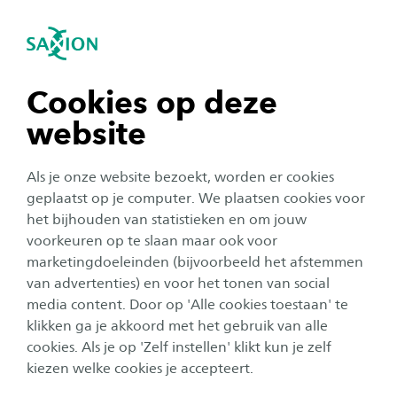
igatie sluiten
Zo
Navigatie openen
Home
Studeren bij Saxion
Opleiding kiezen
Hulp bij studiekeuze
navigatie tonen
Cookies op deze
SkillsCoach
website
navigatie tonen
Als je onze website bezoekt, worden er cookies
Je wilt studeren, maar wat nu? Er komt veel op
navigatie tonen
geplaatst op je computer. We plaatsen cookies voor
je af en studeren aan het hbo is toch anders dan
het bijhouden van statistieken en om jouw
de middelbare school of het mbo. Hoe fijn is het
voorkeuren op te slaan maar ook voor
navigatie tonen
dan om een coach te krijgen die je de do’s en
marketingdoeleinden (bijvoorbeeld het afstemmen
van advertenties) en voor het tonen van social
don’ts van studeren (bij Saxion) vertelt?
media content. Door op 'Alle cookies toestaan' te
navigatie tonen
klikken ga je akkoord met het gebruik van alle
cookies. Als je op 'Zelf instellen' klikt kun je zelf
Aanmelder als mbo'er/havist/vwo'er?
kiezen welke cookies je accepteert.
Wil jij graag een SkillsCoach? Meld je dan aan