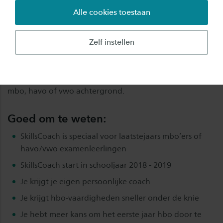
bij het SkillsCoach-team!
Alle cookies toestaan
Ik meld me aan voor een SkillsCoach
Zelf instellen
Daarom hebben we een SkillsCoach voor jou; een
tweedejaarsstudent van jouw studierichting met een
mbo, havo of vwo achtergrond.
Goed om te weten:
SkillsCoach is speciaal voor laatstejaars mbo’ers of
havo/vwo examenleerlingen
SkillsCoach start in schooljaar 2018 - 2019
Je krijgt je eigen persoonlijke coach
Je krijgt hbo-vaardigheden sneller onder de knie
Je hebt meer kans om het eerste jaar hbo door te