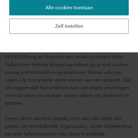
Alle cookies toestaan
Je bent van harte
uitgenodigd
als tafelgast voor het
Socratisch Diner over onmacht. Aan deelname zijn geen
kosten verbonden.
Zelf instellen
Op donderdag 28 november organiseert Saxion
Studium Generale samen met DeKien bedrijven,
DEV&TERJong en Aventus een uniek socratisch diner.
Tijdens een heerlijk driegangendiner ga je met andere
young professionals in gesprek over thema’s die jou
raken. Op Socratische wijze voeren we een gesprek. Dat
wil zeggen dat het onderzoeken van eigen ervaringen
centraal staat en we daar samen wijzer uit proberen te
worden.
Zeven tafels worden gedekt, met aan elke tafel vier
gasten uit verschillende organisaties, onder begeleiding
van een tafelvoorzitter. Het diner is volledig