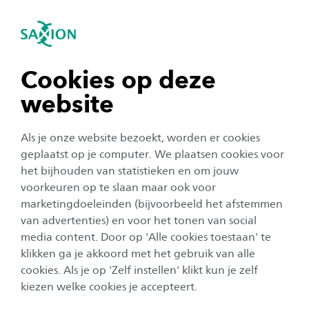
igatie sluiten
Zo
Navigatie openen
navigatie tonen
Cookies op deze
website
navigatie tonen
Als je onze website bezoekt, worden er cookies
navigatie tonen
geplaatst op je computer. We plaatsen cookies voor
het bijhouden van statistieken en om jouw
voorkeuren op te slaan maar ook voor
navigatie tonen
Corporate
marketingdoeleinden (bijvoorbeeld het afstemmen
van advertenties) en voor het tonen van social
Studium Generale: Socratisch
media content. Door op 'Alle cookies toestaan' te
navigatie tonen
diner over onmacht
klikken ga je akkoord met het gebruik van alle
cookies. Als je op 'Zelf instellen' klikt kun je zelf
Datum:
Locatie:
28 november 2024
Witteveen+Bos, Leeuwenburg 8, Deventer
kiezen welke cookies je accepteert.