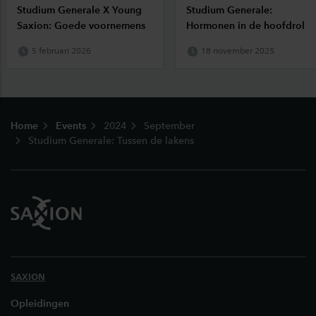
Studium Generale X Young
Studium Generale:
Saxion: Goede voornemens
Hormonen in de hoofdrol
5 februari 2026
18 november 2025
Footer
Home
Events
2024
September
Studium Generale: Tussen de lakens
SAXION
Opleidingen