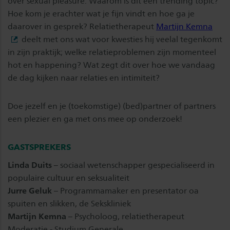
over sexual pleasure. Waarom is dit een trending topic?
Hoe kom je erachter wat je fijn vindt en hoe ga je
daarover in gesprek? Relatietherapeut
Martijn Kemna
deelt met ons wat voor kwesties hij veelal tegenkomt
in zijn praktijk; welke relatieproblemen zijn momenteel
hot en happening? Wat zegt dit over hoe we vandaag
de dag kijken naar relaties en intimiteit?
Doe jezelf en je (toekomstige) (bed)partner of partners
een plezier en ga met ons mee op onderzoek!
GASTSPREKERS
Linda Duits
–
sociaal wetenschapper gespecialiseerd in
populaire cultuur en seksualiteit
Jurre Geluk
– Programmamaker en presentator oa
spuiten en slikken, de Sekskliniek
Martijn Kemna
– Psycholoog, relatietherapeut
Moderatie - Studium Generale