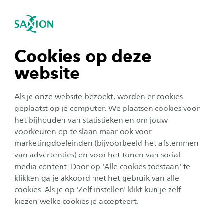
igatie sluiten
Zo
Navigatie openen
navigatie tonen
Cookies op deze
website
navigatie tonen
Als je onze website bezoekt, worden er cookies
navigatie tonen
geplaatst op je computer. We plaatsen cookies voor
het bijhouden van statistieken en om jouw
voorkeuren op te slaan maar ook voor
navigatie tonen
Corporate
marketingdoeleinden (bijvoorbeeld het afstemmen
van advertenties) en voor het tonen van social
Studium Generale: Tussen de
media content. Door op 'Alle cookies toestaan' te
navigatie tonen
lakens
klikken ga je akkoord met het gebruik van alle
cookies. Als je op 'Zelf instellen' klikt kun je zelf
Datum:
Locatie:
19 september 2024
D0.07 theaterzaal, Handelskade 75, Deve
kiezen welke cookies je accepteert.