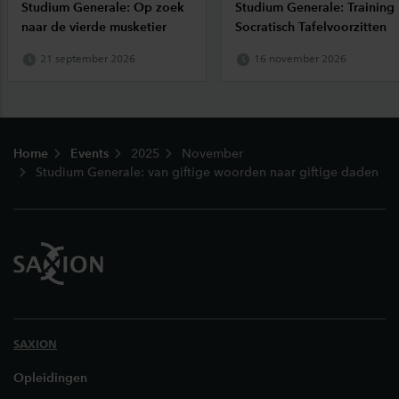
Studium Generale: Op zoek
Studium Generale: Training
naar de vierde musketier
Socratisch Tafelvoorzitten
21 september 2026
16 november 2026
Footer
Home
Events
2025
November
Studium Generale: van giftige woorden naar giftige daden
SAXION
Opleidingen