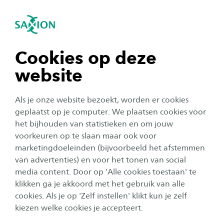
igatie sluiten
Zo
Navigatie openen
navigatie tonen
Cookies op deze
website
navigatie tonen
Als je onze website bezoekt, worden er cookies
navigatie tonen
geplaatst op je computer. We plaatsen cookies voor
het bijhouden van statistieken en om jouw
voorkeuren op te slaan maar ook voor
navigatie tonen
Corporate
marketingdoeleinden (bijvoorbeeld het afstemmen
van advertenties) en voor het tonen van social
Studium Generale: van giftige
media content. Door op 'Alle cookies toestaan' te
navigatie tonen
woorden naar giftige daden
klikken ga je akkoord met het gebruik van alle
cookies. Als je op 'Zelf instellen' klikt kun je zelf
Datum:
Locatie:
12 november 2025
Enschede Theaterzaal H0.10, M.H. Trompl
kiezen welke cookies je accepteert.