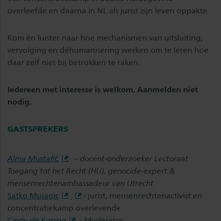
overleefde en daarna in NL als jurist zijn leven oppakte.
Kom én luister naar hoe mechanismen van uitsluiting,
vervolging en déhumanisering werken om te leren hoe
daar zelf niet bij betrokken te raken.
Iedereen met interesse is welkom. Aanmelden niet
nodig.
GASTSPREKERS
Alma Mustafi
ć
– docent-onderzoeker Lectoraat
Toegang tot het Recht (HU), genocide-expert &
mensenrechtenambassadeur van Utrecht
Satko Mujagic
- jurist, mensenrechtenactivist en
concentratiekamp overlevende
Cindy de Koning
- Moderator