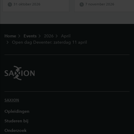
31 oktober 2026
7 november 2026
Footer
Home
Events
2026
April
Open dag Deventer: zaterdag 11 april
SAXION
Opleidingen
Studeren bij
Onderzoek