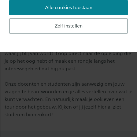
Alle cookies toestaan
Maak kennis met jouw favoriete voltijd
bacheloropleiding(en) in Deventer!
Zelf instellen
Wat ga je doen?
Je maakt tijdens de open dag kennis met de studie(s)
waar jij blij van wordt. Loop direct naar de opleiding die
je op het oog hebt of maak een rondje langs het
interessegebied dat bij jou past.
Onze docenten en studenten zijn aanwezig om jouw
vragen te beantwoorden en je alles vertellen over wat je
kunt verwachten. En natuurlijk maak je ook even een
tour door het gebouw. Kijken of jij jezelf hier al ziet
studeren binnenkort!