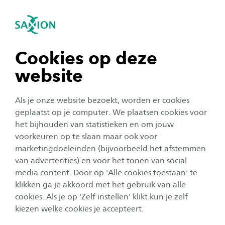
igatie sluiten
Zo
Navigatie openen
navigatie tonen
Cookies op deze
website
navigatie tonen
Als je onze website bezoekt, worden er cookies
navigatie tonen
geplaatst op je computer. We plaatsen cookies voor
het bijhouden van statistieken en om jouw
voorkeuren op te slaan maar ook voor
navigatie tonen
Open dag
marketingdoeleinden (bijvoorbeeld het afstemmen
van advertenties) en voor het tonen van social
Open dag Deventer: zaterdag
media content. Door op 'Alle cookies toestaan' te
navigatie tonen
11 april
klikken ga je akkoord met het gebruik van alle
cookies. Als je op 'Zelf instellen' klikt kun je zelf
Datum:
Locatie:
11 april 2026
Saxion Deventer, Handelskade 75, Deventer
kiezen welke cookies je accepteert.