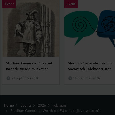
Event
Event
Studium Generale: Op zoek
Studium Generale: Training
naar de vierde musketier
Socratisch Tafelvoorzitten
21 september 2026
16 november 2026
Footer
Home
Events
2026
Februari
Studium Generale: Wordt de EU eindelijk volwassen?