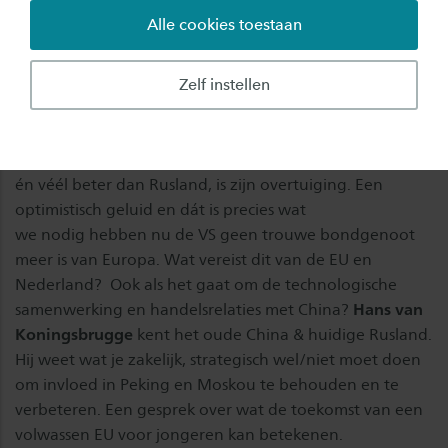
Alle cookies toestaan
Wat is daarvoor nodig?
Geen ondergang, maar vooruitgang in én door Europa!
Zelf instellen
Rob de Wijk
vertelt hoe de EU economisch, politiek én
militair sterker uit de strijd kan komen die
Trump en Poetin hebben ontketend. Beter dan China
én véél beter dan Rusland, is zijn overtuiging. Een
optimistisch geluid en dát is precies wat
we nodig hebben nu de VS geen trouwe bondgenoot
meer is van Europa. Wat vereist dit van de EU en
Nederland? Ook als het gaat om de technologische
samenwerking en handelsrelaties met China?
Hans van
Koningsbrugge
kent het oude China & huidige Rusland.
Hij weet wat je zakelijk, strategisch wel/niet moet doen
om invloed in Peking en Moskou te behouden en te
verbeteren. Een gesprek over wat de toekomst van een
volwassen EU voor jongeren kan betekenen.