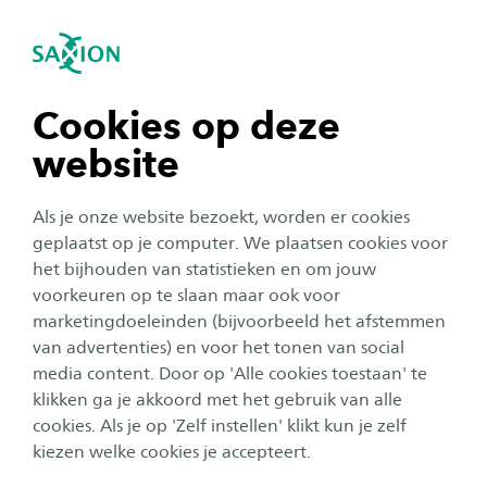
igatie sluiten
Zo
Navigatie openen
navigatie tonen
Cookies op deze
website
navigatie tonen
Als je onze website bezoekt, worden er cookies
navigatie tonen
geplaatst op je computer. We plaatsen cookies voor
het bijhouden van statistieken en om jouw
voorkeuren op te slaan maar ook voor
navigatie tonen
Corporate
marketingdoeleinden (bijvoorbeeld het afstemmen
van advertenties) en voor het tonen van social
Studium Generale: Wordt de
media content. Door op 'Alle cookies toestaan' te
navigatie tonen
EU eindelijk volwassen?
klikken ga je akkoord met het gebruik van alle
cookies. Als je op 'Zelf instellen' klikt kun je zelf
Datum:
Locatie:
10 februari 2026
Enschede Theaterzaal H0.10, M.H. Tromplaa
kiezen welke cookies je accepteert.