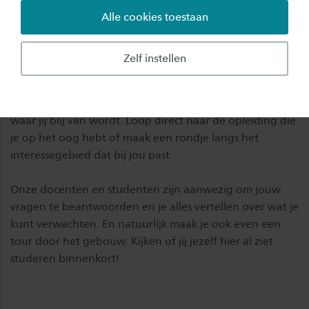
Alle cookies toestaan
Maak kennis met jouw favoriete voltijd
bacheloropleiding(en) in Enschede!
Zelf instellen
Wat ga je doen?
Je maakt tijdens de open dag kennis met de studie(s)
waar jij blij van wordt. Loop direct naar de opleiding die
je op het oog hebt of maak een rondje langs het
interessegebied dat bij jou past.
Onze docenten en studenten zijn aanwezig om jouw
vragen te beantwoorden en je alles vertellen over wat je
kunt verwachten. En natuurlijk maak je ook even een
tour door het gebouw. Kijken of jij jezelf hier al ziet
studeren binnenkort!