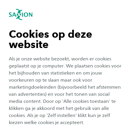
igatie sluiten
Zo
Navigatie openen
navigatie tonen
Cookies op deze
website
navigatie tonen
Als je onze website bezoekt, worden er cookies
navigatie tonen
geplaatst op je computer. We plaatsen cookies voor
het bijhouden van statistieken en om jouw
voorkeuren op te slaan maar ook voor
navigatie tonen
Open dag
marketingdoeleinden (bijvoorbeeld het afstemmen
van advertenties) en voor het tonen van social
Open dag Enschede: zaterdag
media content. Door op 'Alle cookies toestaan' te
navigatie tonen
28 maart
klikken ga je akkoord met het gebruik van alle
cookies. Als je op 'Zelf instellen' klikt kun je zelf
Datum:
Locatie:
28 maart 2026
Saxion Enschede, M.H. Tromplaan 28, Ensched
kiezen welke cookies je accepteert.