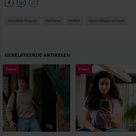
facebook
linkedin
whatsapp
Associate degree
Bachelor
Voltijd
Open dagen actueel
GERELATEERDE ARTIKELEN
Event
Event