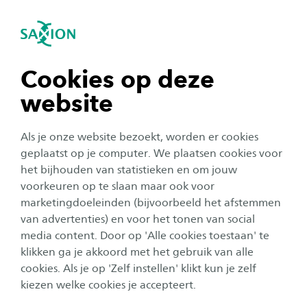
igatie sluiten
Zo
Navigatie openen
SG Het digitale tijdperk
navigatie tonen
Cookies op deze
website
SG Home
Agenda
Join the Club
Terugkijken
Doss
navigatie tonen
Als je onze website bezoekt, worden er cookies
Deze pagina vormt het digitale archief van alle
navigatie tonen
geplaatst op je computer. We plaatsen cookies voor
voorgaande Studium Generale programma’s
het bijhouden van statistieken en om jouw
die raken aan het digitale tijdperk. Hoe digitaal
voorkeuren op te slaan maar ook voor
navigatie tonen
wil je het hebben? Dit thema staat in verbinding
marketingdoeleinden (bijvoorbeeld het afstemmen
van advertenties) en voor het tonen van social
met het onderzoeksthema veiligheid en
media content. Door op 'Alle cookies toestaan' te
navigatie tonen
digitalisering van Saxion.
klikken ga je akkoord met het gebruik van alle
cookies. Als je op 'Zelf instellen' klikt kun je zelf
kiezen welke cookies je accepteert.
Corporate