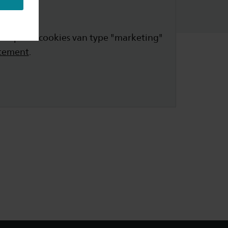
ccepteer cookies van type "marketing"
atement
.