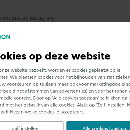
g ons dan op Instagram
okies op deze website
 onze website bezoekt, worden er cookies geplaatst op je
er. We plaatsen cookies voor het bijhouden van statistieke
uw voorkeuren op te slaan maar ook voor marketingdoelein
oorbeeld het afstemmen van advertenties) en voor het tonen 
INSTAGRAM
@STUDIUMGENERALE_SAXIO
 media content. Door op 'Alle cookies toestaan' te klikken ga 
d met het gebruik van alle cookies. Als je op 'Zelf instellen' kl
 zelf kiezen welke cookies je accepteert.
Zelf instellen
Alle cookies toestaan