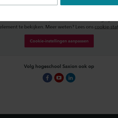
Voor dit element zijn cookies nodig
on inhoud via derden, waarvoor cookies nodig zijn. A
 element te bekijken. Meer weten? Lees ons
cookie-st
Cookie-instellingen aanpassen
Volg hogeschool Saxion ook op
facebook
youtube
linkedin