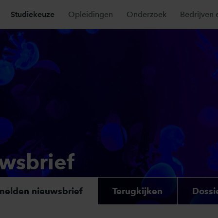
Studiekeuze
Opleidingen
Onderzoek
Bedrijven 
wsbrief
elden nieuwsbrief
Terugkijken
Dossi