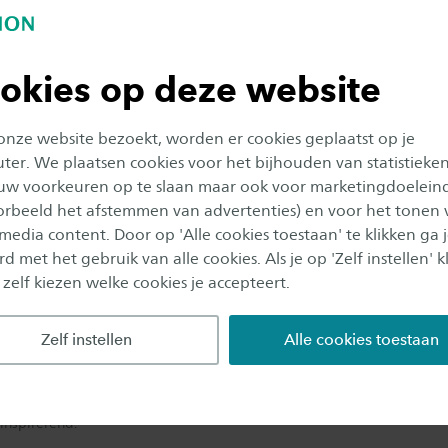
okies op deze website
 onze website bezoekt, worden er cookies geplaatst op je
er. We plaatsen cookies voor het bijhouden van statistieke
uw voorkeuren op te slaan maar ook voor marketingdoelein
oorbeeld het afstemmen van advertenties) en voor het tonen 
 media content. Door op 'Alle cookies toestaan' te klikken ga 
d met het gebruik van alle cookies. Als je op 'Zelf instellen' kl
 zelf kiezen welke cookies je accepteert.
dent toen Senz ontstond en ook nu werkt hij graag met jonge mensen. “I
Zelf instellen
Alle cookies toestaan
jn,” legt hij uit. “Bij mensen boven de 40 merk ik toch vaak dat ze snel
zelf geen ervaring mee hebben. Terwijl jonge ondernemers er juist voo
 te maken, door middel van een instructiefilmpje op YouTube of door
inspirerend.”