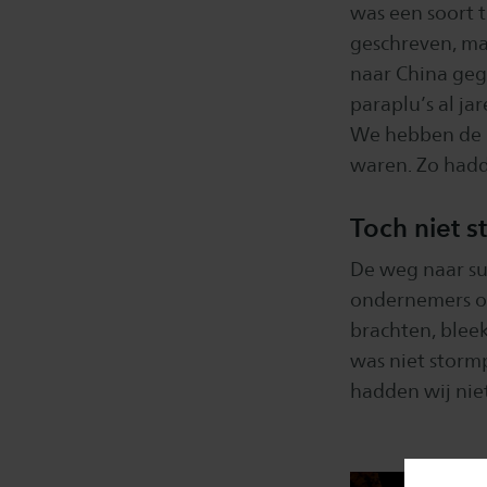
was een soort t
geschreven, ma
naar China ge
paraplu’s al ja
We hebben de k
waren. Zo hadde
Toch niet s
De weg naar suc
ondernemers oo
brachten, bleek
was niet stormp
hadden wij nie