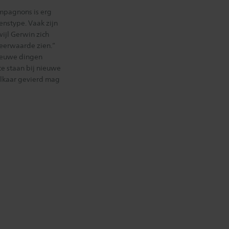
ompagnons is erg
menstype. Vaak zijn
wijl Gerwin zich
meerwaarde zien.”
 nieuwe dingen
te staan bij nieuwe
t elkaar gevierd mag