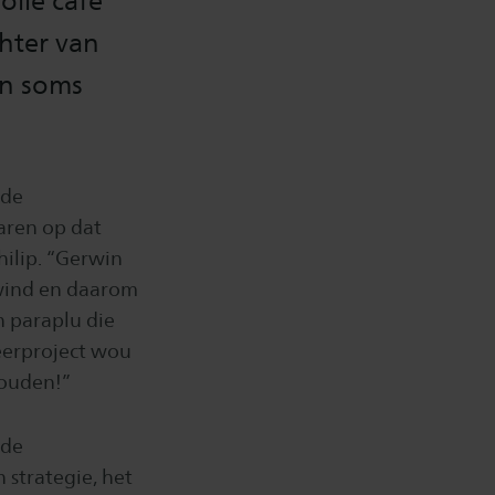
olle café
chter van
en soms
 de
aren op dat
hilip. “Gerwin
 wind en daarom
n paraplu die
deerproject wou
houden!”
 de
 strategie, het