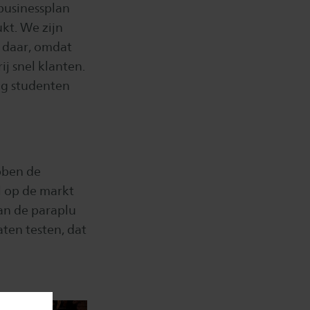
 businessplan
kt. We zijn
 daar, omdat
j snel klanten.
og studenten
ebben de
 op de markt
van de paraplu
aten testen, dat