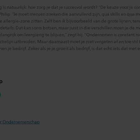
 is natuurlijk: hoe zorg je dat je succesvol wordt? “De keuze voor je c
 Philip. “Je moet mensen zoeken die aanvullend zijn, qua skills en qua 
e allergie-zone zitten. Zelf ben ik bijvoorbeeld van de grote lijnen, ter
etails. Dat kan soms botsen, maar juist in die verschillen moet je de 
elangrijk om leergierig te blijven,” zegt hij. “Ondernemen is constant
ielijn uitbreiden. Maar daarnaast moet je niet vergeten af en toe stil 
n je bedrijf. Zeker als je je groeit als bedrijf, is dat echt iets dat me
p
hatsapp
or Ondernemerschap