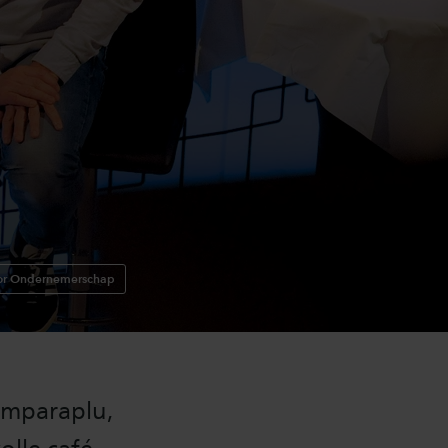
oor Ondernemerschap
rmparaplu,