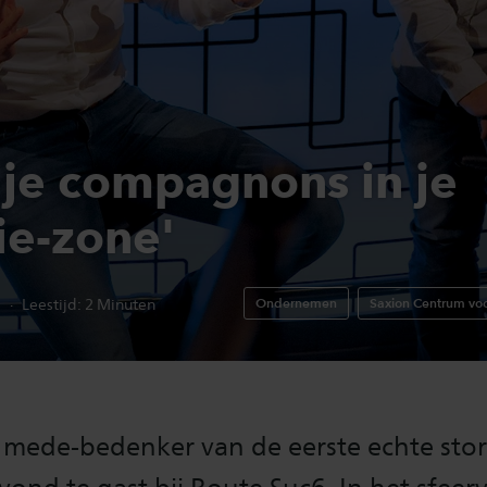
 je compagnons in je
ie-zone'
7
Ondernemen
Saxion Centrum v
Leestijd:
2
Minuten
, mede-bedenker van de eerste echte sto