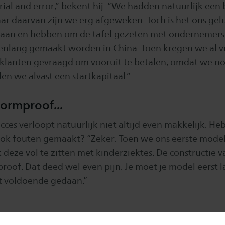
rial and error,” bekent hij. “We hadden natuurlijk een
ar daarvan zijn we erg afgeweken. Toch is het ons gelu
gaan en hebben om de tafel gezeten met ondernemers
renlang gemaakt worden in China. Toen kregen we al vri
lanten gevraagd om vooruit te betalen, omdat we n
n we alvast een startkapitaal.”
tormproof...
ces verloopt natuurlijk niet altijd even makkelijk. H
k fouten gemaakt? “Zeker. Toen we ons eerste model
 deze vol te zitten met kinderziektes. De constructie 
roof. Dat deed wel even pijn. Je moet je model eerst l
t voldoende gedaan.”