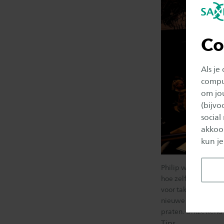
Co
Als je
comput
om jo
(bijv
social
akkoor
kun je
Philip was zelf stu
hoe zelflerend ze zi
voor taken waar ze 
nieuwe dingen eigen
praten. Ontzettend 
Tips