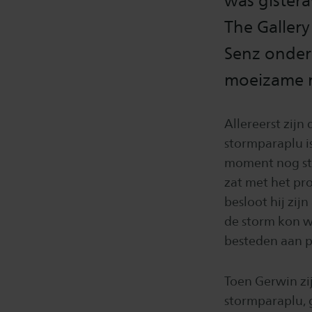
was gistera
The Gallery
Senz onder
moeizame r
Allereerst zij
stormparaplu i
moment nog stu
zat met het pr
besloot hij zij
de storm kon we
besteden aan pa
Toen Gerwin zi
stormparaplu, g