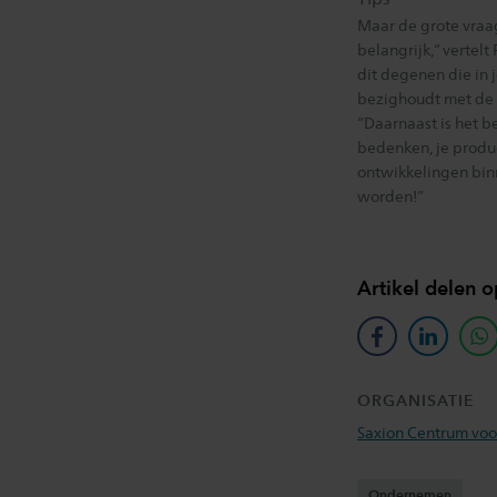
Maar de grote vraag
belangrijk,” vertelt
dit degenen die in j
bezighoudt met de d
“Daarnaast is het b
bedenken, je product
ontwikkelingen binne
worden!”
Artikel delen o
facebook
linkedin
w
ORGANISATIE
Saxion Centrum vo
Ondernemen