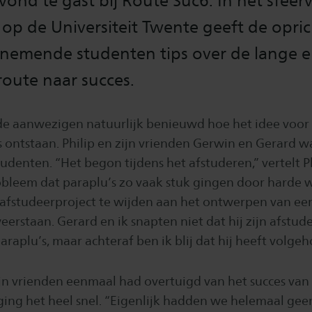
vond te gast bij Route Suc6. In het sfeerv
 op de Universiteit Twente geeft de opri
nemende studenten tips over de lange 
oute naar succes.
n de aanwezigen natuurlijk benieuwd hoe het idee voor
s ontstaan. Philip en zijn vrienden Gerwin en Gerard w
denten. “Het begon tijdens het afstuderen,” vertelt P
obleem dat paraplu’s zo vaak stuk gingen door harde
n afstudeerproject te wijden aan het ontwerpen van ee
erstaan. Gerard en ik snapten niet dat hij zijn afstu
raplu’s, maar achteraf ben ik blij dat hij heeft volge
jn vrienden eenmaal had overtuigd van het succes van
ing het heel snel. “Eigenlijk hadden we helemaal geen