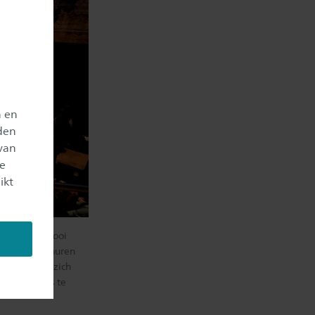
n en
den
van
je
ikt
k vind het mooi
ler iemand inhuren
r kiezen om zich
 met experts te