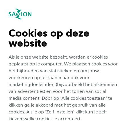
igatie sluiten
Zo
Navigatie openen
navigatie tonen
Cookies op deze
website
navigatie tonen
Als je onze website bezoekt, worden er cookies
navigatie tonen
geplaatst op je computer. We plaatsen cookies voor
het bijhouden van statistieken en om jouw
Persbericht
voorkeuren op te slaan maar ook voor
navigatie tonen
Saxion ondertekent
marketingdoeleinden (bijvoorbeeld het afstemmen
van advertenties) en voor het tonen van social
Sustainable Development
media content. Door op 'Alle cookies toestaan' te
navigatie tonen
Goals
klikken ga je akkoord met het gebruik van alle
cookies. Als je op 'Zelf instellen' klikt kun je zelf
Publicatiedatum:
29 maart 2018
Leestijd:
2
Minuten
kiezen welke cookies je accepteert.