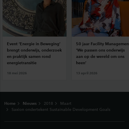
Event ‘Energie in Beweging’
50 jaar Facility Managemen
brengt onderwijs, onderzoek
‘We passen ons onderwijs
en praktijk samen rond
aan op de wereld om ons
energietransitie
heen’
18 mei 2026
13 april 2026
Footer
Home
Nieuws
2018
Maart
Saxion ondertekent Sustainable Development Goals