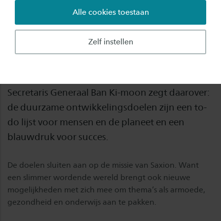
Alle cookies toestaan
Hogeschool Saxion zal de “Sustainable
Development Goals” ondertekenen. Deze
Zelf instellen
duurzame ontwikkelingsdoelen moeten in
2030 een eind maken aan armoede,
ongelijkheid en klimaatverandering. VN
Secretaris Generaal Ban Ki-moon zegt daarover:
de duurzame ontwikkelingsdoelen zijn een to-
do lijst voor mensen en de planeet en een
blauwdruk voor succes.
De doelen sluiten aan op de missie van Saxion. Want
een slimmer wordende wereld brengt ook nieuwe
mogelijkheden met zich mee om thema’s als armoede,
gezondheid en onderwijs aan te pakken.