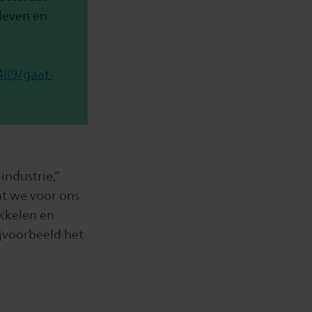
leven en
489/gaat-
industrie,”
at we voor ons
kkelen en
ijvoorbeeld het