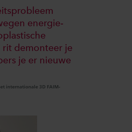
teitsprobleem
wegen energie-
oplastische
 rit demonteer je
pers je er nieuwe
het internationale 3D FAIM-