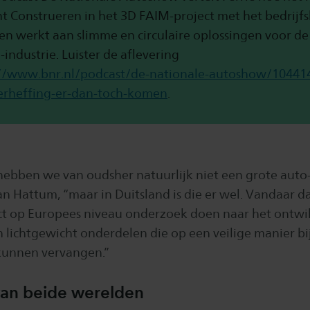
t Construeren in het 3D FAIM-project met het bedrijfs
ten werkt aan slimme en circulaire oplossingen voor de
industrie. Luister de aflevering
://www.bnr.nl/podcast/de-nationale-autoshow/10441
erheffing-er-dan-toch-komen
.
hebben we van oudsher natuurlijk niet een grote auto-
van Hattum, “maar in Duitsland is die er wel. Vandaar d
t op Europees niveau onderzoek doen naar het ontwi
 lichtgewicht onderdelen die op een veilige manier b
 kunnen vervangen.”
van beide werelden