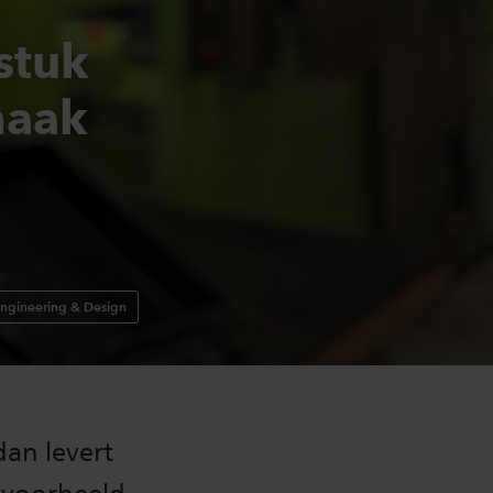
stuk
maak
 Engineering & Design
dan levert