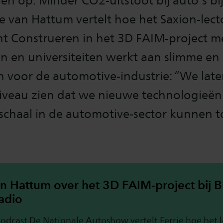
en op. Minder CO2-uitstoot bij auto’s bi
ie van Hattum vertelt hoe het Saxion-lect
ht Construeren in het 3D FAIM-project m
en en universiteiten werkt aan slimme en 
 voor de automotive-industrie: “We late
iveau zien dat we nieuwe technologieën
 schaal in de automotive-sector kunnen 
an Hattum over het 3D FAIM-project bij 
adio
odcast De Nationale Autoshow vertelt Ferrie hoe het l