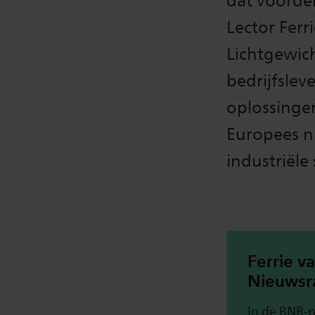
dat voordel
Lector Ferr
Lichtgewic
bedrijfslev
oplossingen
Europees n
industriële
Ferrie v
Nieuwsr
In de BNR-p