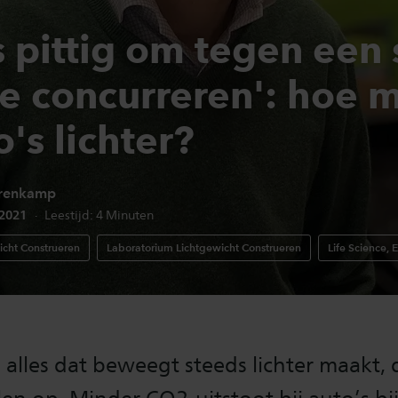
s pittig om tegen een 
 te concurreren': hoe 
o's lichter?
renkamp
edatum:
 2021
Leestijd:
4
Minuten
icht Construeren
Laboratorium Lichtgewicht Construeren
Life Science,
alles dat beweegt steeds lichter maakt, 