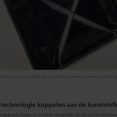
duct met drie verschillende continu-vezelversterkte inserts (de tekst 
technologie koppelen aan de kunststofi
gspunt, maar er is meer mogelijk. Zo ging het lectora