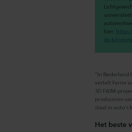
Lichtgewich
universitei
automotive-
hier:
https
de-kilomet
“In Nederland 
vertelt Ferrie 
3D FAIM-projec
produceren van
staal in auto’s
Het beste 