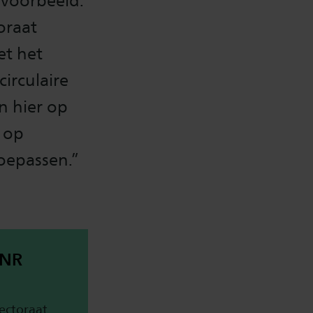
jvoorbeeld.
oraat
et het
circulaire
n hier op
 op
toepassen.”
BNR
ectoraat