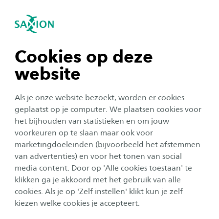
igatie sluiten
Zo
Navigatie openen
navigatie tonen
Cookies op deze
website
navigatie tonen
Als je onze website bezoekt, worden er cookies
navigatie tonen
geplaatst op je computer. We plaatsen cookies voor
het bijhouden van statistieken en om jouw
voorkeuren op te slaan maar ook voor
navigatie tonen
Organisatie
marketingdoeleinden (bijvoorbeeld het afstemmen
van advertenties) en voor het tonen van social
Expeditie Dalton: een nieuwe
media content. Door op 'Alle cookies toestaan' te
navigatie tonen
online leeromgeving
klikken ga je akkoord met het gebruik van alle
cookies. Als je op 'Zelf instellen' klikt kun je zelf
Publicatiedatum:
26 juni 2023
Leestijd:
2
Minuten
kiezen welke cookies je accepteert.