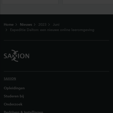
Footer
Home
Nieuws
2023
Juni
Expeditie Dalton: een nieuwe online leeromgeving
SAXION
Opleidingen
Studeren bij
Onderzoek
Bedrijven & Instellingen