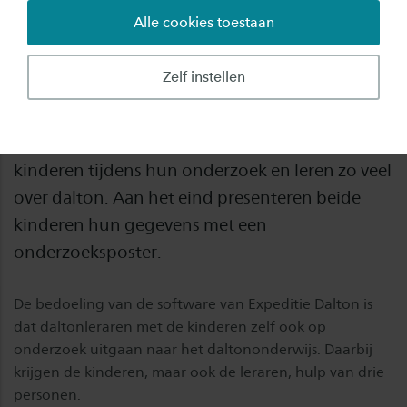
Alle cookies toestaan
De online leeromgeving Expeditie Dalton is
ontwikkeld naar het gelijknamige kinderboek
Zelf instellen
Expeditie Dalton. In dat boek gaan twee
kinderen, Sanne en Maurice op onderzoek uit
naar het daltononderwijs. We volgen de
kinderen tijdens hun onderzoek en leren zo veel
over dalton. Aan het eind presenteren beide
kinderen hun gegevens met een
onderzoeksposter.
De bedoeling van de software van Expeditie Dalton is
dat daltonleraren met de kinderen zelf ook op
onderzoek uitgaan naar het daltononderwijs. Daarbij
krijgen de kinderen, maar ook de leraren, hulp van drie
personen.