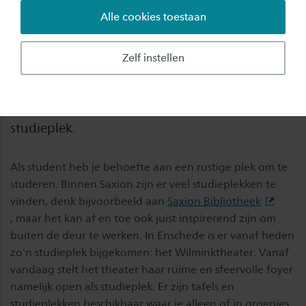
Alle cookies toestaan
Zoek je een plek om te studeren in Enschede?
De ruime foyer van het Wilminktheater in
Zelf instellen
Enschede is van maandag tot en met vrijdag
tussen 9:00 en 17:00 uur gratis toegankelijk
voor een ieder die op zoek is naar een fijne
studieplek.
Als student heb je behoefte aan een rustige plek om te
studeren. Binnen Saxion zijn er veel studieplekken te
vinden, denk bijvoorbeeld aan
Saxion Bibliotheek
, maar het kan af en toe ook juist inspirerend zijn om
buiten de deur te werken. In Enschede is er vanaf heden
zo'n studieplek bijgekomen: het Wilminktheater. Vanaf
vandaag stelt het theater haar ruime en sfeervolle foyer
namelijk open als studieplek. Er zijn tafels en
studieplekken beschikbaar waar je alleen of in groepjes