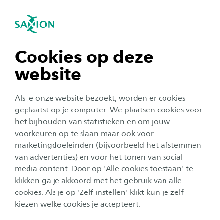
igatie sluiten
Zo
Navigatie openen
navigatie tonen
Cookies op deze
website
navigatie tonen
Als je onze website bezoekt, worden er cookies
navigatie tonen
geplaatst op je computer. We plaatsen cookies voor
Studentenleven
het bijhouden van statistieken en om jouw
Wilminktheater Enschede
voorkeuren op te slaan maar ook voor
navigatie tonen
marketingdoeleinden (bijvoorbeeld het afstemmen
biedt vanaf vandaag
van advertenties) en voor het tonen van social
studieplekken aan
media content. Door op 'Alle cookies toestaan' te
navigatie tonen
klikken ga je akkoord met het gebruik van alle
Auteur:
Nadi Egbers
cookies. Als je op 'Zelf instellen' klikt kun je zelf
Publicatiedatum:
2 september 2024
Leestijd:
2
Minuten
kiezen welke cookies je accepteert.