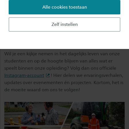
Alle cookies toestaan
Ben jij geïnteresseerd in een kijkje achter de
schermen van de opleiding Civiele Techniek bij
Zelf instellen
Saxion? Lees snel verder!
Volg ons op Instagram
Wil je een kijkje nemen in het dagelijks leven van onze
studenten en op de hoogte blijven van alles wat er
speelt binnen onze opleiding? Volg dan ons officiële
Instagram-account
! Hier delen we ervaringsverhalen,
updates over evenementen én projecten. Kortom, het is
de moeite waard om ons te volgen!