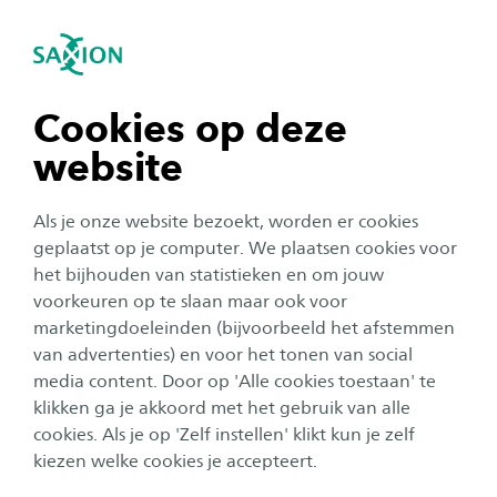
igatie sluiten
Zo
Navigatie openen
navigatie tonen
Cookies op deze
website
navigatie tonen
Als je onze website bezoekt, worden er cookies
navigatie tonen
geplaatst op je computer. We plaatsen cookies voor
het bijhouden van statistieken en om jouw
voorkeuren op te slaan maar ook voor
navigatie tonen
Organisatie
marketingdoeleinden (bijvoorbeeld het afstemmen
van advertenties) en voor het tonen van social
Volg de opleiding Civiele
media content. Door op 'Alle cookies toestaan' te
navigatie tonen
Techniek op Instagram
klikken ga je akkoord met het gebruik van alle
cookies. Als je op 'Zelf instellen' klikt kun je zelf
Publicatiedatum:
10 maart 2025
Leestijd:
2
Minuten
kiezen welke cookies je accepteert.