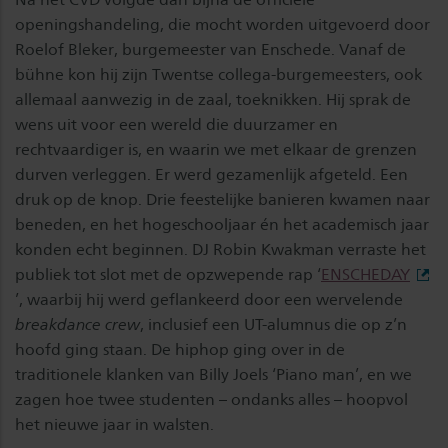
openingshandeling, die mocht worden uitgevoerd door
Roelof Bleker, burgemeester van Enschede. Vanaf de
bühne kon hij zijn Twentse collega-burgemeesters, ook
allemaal aanwezig in de zaal, toeknikken. Hij sprak de
wens uit voor een wereld die duurzamer en
rechtvaardiger is, en waarin we met elkaar de grenzen
durven verleggen.
Er werd gezamenlijk afgeteld. Een
druk op de knop. Drie feestelijke banieren kwamen naar
beneden, en het hogeschooljaar én het academisch jaar
konden echt beginnen. DJ Robin Kwakman verraste het
publiek tot slot met de opzwepende rap ‘
ENSCHEDAY
’, waarbij hij werd geflankeerd door een wervelende
breakdance crew
, inclusief een UT-alumnus die op z’n
hoofd ging staan. De hiphop ging over in de
traditionele klanken van Billy Joels ‘Piano man’, en we
zagen hoe twee studenten – ondanks alles – hoopvol
het nieuwe jaar in walsten.