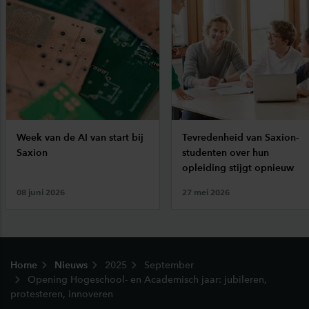
Week van de AI van start bij
Tevredenheid van Saxion-
Saxion
studenten over hun
opleiding stijgt opnieuw
08 juni 2026
27 mei 2026
Footer
Home
Nieuws
2025
September
Opening Hogeschool- en Academisch jaar: jubileren,
protesteren, innoveren