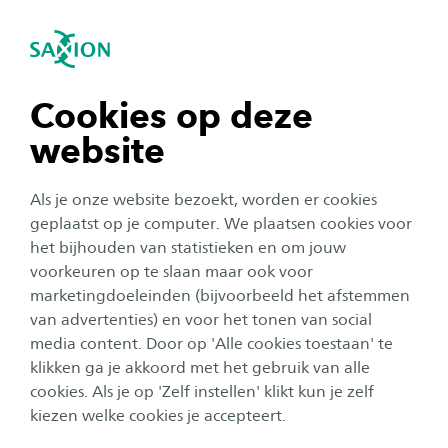
igatie sluiten
Zo
Navigatie openen
navigatie tonen
Cookies op deze
website
navigatie tonen
Als je onze website bezoekt, worden er cookies
navigatie tonen
geplaatst op je computer. We plaatsen cookies voor
Corporate
het bijhouden van statistieken en om jouw
Opening Hogeschool- en
voorkeuren op te slaan maar ook voor
navigatie tonen
marketingdoeleinden (bijvoorbeeld het afstemmen
Academisch jaar: jubileren,
van advertenties) en voor het tonen van social
protesteren, innoveren
media content. Door op 'Alle cookies toestaan' te
navigatie tonen
klikken ga je akkoord met het gebruik van alle
Auteur:
Jos Eertink
cookies. Als je op 'Zelf instellen' klikt kun je zelf
Publicatiedatum:
2 september 2025
Leestijd:
4
Minuten
kiezen welke cookies je accepteert.