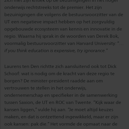
zich met zijn kritiek op de bezuinigingen in het hoger
onderwijs rechtstreeks tot de premier. Het zijn
bezuinigingen die volgens de bestuursvoorzitter van de
UT een negatieve impact hebben op het zorgvuldig
opgebouwde ecosysteem van kennis en innovatie in de
regio. Waarna hij sprak in de woorden van Derek Bok,
voormalig bestuursvoorzitter van Harvard University: “
…
if you think education is expensive, try ignorance.
”
Laurens ten Den richtte zich aansluitend ook tot Dick
Schoof: wat is nodig om de kracht van deze regio te
borgen? De minister-president raadde aan om
vertrouwen te stellen in het onderwijs,
ondernemerschap en specifieker in de samenwerking
tussen Saxion, de UT en ROC van Twente. “Kijk waar de
kansen liggen,” vulde hij aan. “Je moet altijd keuzes
maken, en dat is ontzettend ingewikkeld, maar er zijn
ook kansen: pak die.” Het vormde de opmaat naar de