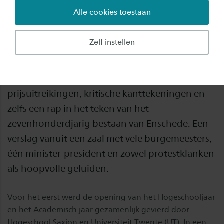
Alle cookies toestaan
Samenwerking is belangrijker dan ooit. Dat is
iets wat heel duidelijk werd tijdens de Opening
Zelf instellen
van het Hogeschooljaar en het Academisch jaar
in het Wilminktheater. Het was een opening die
een vol programma kende, met
prijsuitreikingen, kritische kanttekeningen en
zelfs een rap in het teken van het
zevenhonderdjarig bestaan van Enschede. Een
verslag vanuit een zaal met vele burgemeesters,
één minister-president en zowel protestklanken
als hoopvolle geluiden.
Voor het eerst werd de opening van het Hogeschooljaar
en het Academisch jaar gezamenlijk gevierd door
Hogeschool Saxion en Universiteit Twente (UT). In een