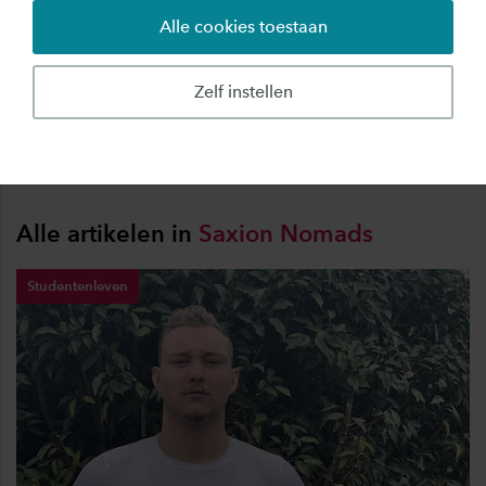
Alle cookies toestaan
Veel studenten hebben het op hun bucketlist
staan: reizen. Maar waarom wachten tot je je
Zelf instellen
papiertje hebt? Elk jaar slaan tal van Saxion-
studenten hun vleugels uit om te studeren in
het buitenland.
Alle artikelen in
Saxion
Nomads
Studentenleven