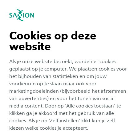
igatie sluiten
Zo
Navigatie openen
navigatie tonen
Cookies op deze
website
navigatie tonen
Als je onze website bezoekt, worden er cookies
navigatie tonen
geplaatst op je computer. We plaatsen cookies voor
het bijhouden van statistieken en om jouw
voorkeuren op te slaan maar ook voor
navigatie tonen
marketingdoeleinden (bijvoorbeeld het afstemmen
van advertenties) en voor het tonen van social
media content. Door op 'Alle cookies toestaan' te
navigatie tonen
klikken ga je akkoord met het gebruik van alle
cookies. Als je op 'Zelf instellen' klikt kun je zelf
Saxion Nomads
kiezen welke cookies je accepteert.