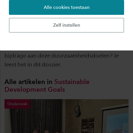
Alle cookies toestaan
Saxion ondertekende in 2018 de Sustainable
Development Goals (SDGs), ofwel duurzame
Zelf instellen
ontwikkelingsdoelen die een eind moeten
maken aan armoede, ongelijkheid en
klimaatverandering. Hoe gaat het nu met de
bijdrage aan deze duurzaamheidsdoelen? Je
leest het in dit dossier.
Alle artikelen in
Sustainable
Development
Goals
Onderzoek