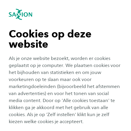
igatie sluiten
Zo
Navigatie openen
navigatie tonen
Cookies op deze
website
navigatie tonen
Als je onze website bezoekt, worden er cookies
navigatie tonen
geplaatst op je computer. We plaatsen cookies voor
het bijhouden van statistieken en om jouw
voorkeuren op te slaan maar ook voor
navigatie tonen
marketingdoeleinden (bijvoorbeeld het afstemmen
van advertenties) en voor het tonen van social
media content. Door op 'Alle cookies toestaan' te
navigatie tonen
Sustainable Development
klikken ga je akkoord met het gebruik van alle
cookies. Als je op 'Zelf instellen' klikt kun je zelf
Goals
kiezen welke cookies je accepteert.