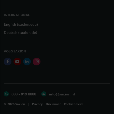
INTERNATIONAL
English (saxion.edu)
Deutsch (saxion.de)
VOLG SAXION
facebook
youtube
linkedin
instagram
088 - 019 8888
info@saxion.nl
©
2026
Saxion
Privacy
Disclaimer
Cookiebeleid