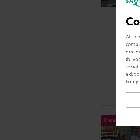
Co
Als je
comput
om jo
(bijv
social
akkoor
kun je
Onderwijs