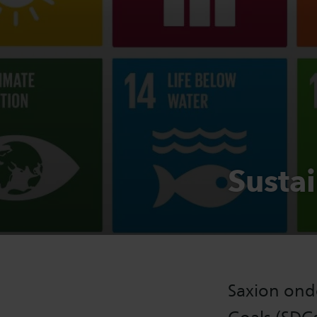
Susta
Saxion ond