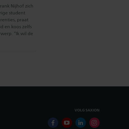
rank Nijhof zich
rige student
renties, praat
 en koos zelfs
werp. “Ik wil de
VOLG SAXION
facebook
youtube
linkedin
instagram