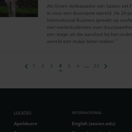
Als Green Ambassador van Saxion zet F
in voor een duurzame wereld. De 20-ja
International Business spreekt op confe
met medestudenten over duurzaamheid
een stage uit die aansloot bij het onder
wereld een stukje beter maken.”
1
2
3
4
5
6
…
23
LOCATIES
INTERNATIONAL
Apeldoorn
English (saxion.edu)