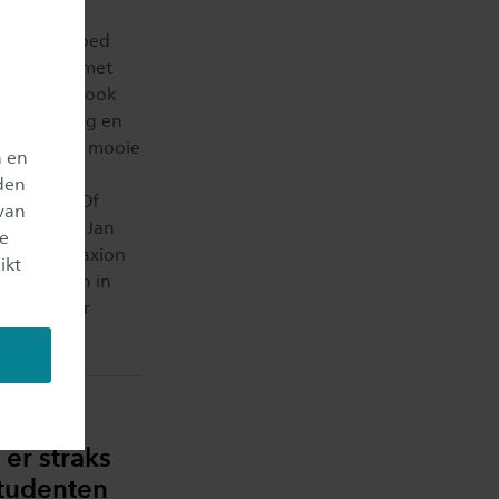
waar het goed
rde en dus met
ogie. Maar ook
, verbinding en
aar wel een mooie
n en
 bouw je
den
nderwijs? Of
van
s? Volgens Jan
je
oden kan Saxion
ikt
en met hen in
en de Inner
 er straks
studenten