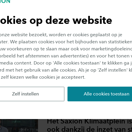
Hoe bouw je écht aan een betere en
toekomstbestendige wereld? Als plek 
okies op deze website
samenleven is: met respect voor de aa
minder welvaart ten koste van de ecol
juist met een groter gevoel van welzijn
 onze website bezoekt, worden er cookies geplaatst op je
zingeving. Het is geen eenvoudige, m
er. We plaatsen cookies voor het bijhouden van statistieke
vraag. Een grote vraag ook. Want hoe
uw voorkeuren op te slaan maar ook voor marketingdoelein
daarmee aan extra verdieping in ons o
oorbeeld het afstemmen van advertenties) en voor het tonen 
misschien wel aan heel ander onderwij
 media content. Door op 'Alle cookies toestaan' te klikken ga 
Willem de Graaf en Aldo van Duivenb
d met het gebruik van alle cookies. Als je op 'Zelf instellen' kl
daarin mooie stappen zetten. We ging
 zelf kiezen welke cookies je accepteert.
gesprek over Purpose Driven Learning 
Development Goals.
Zelf instellen
Alle cookies toestaan
19 juni 2023
Het Saxion Klimaatplein is
ook dankzij de inzet van 