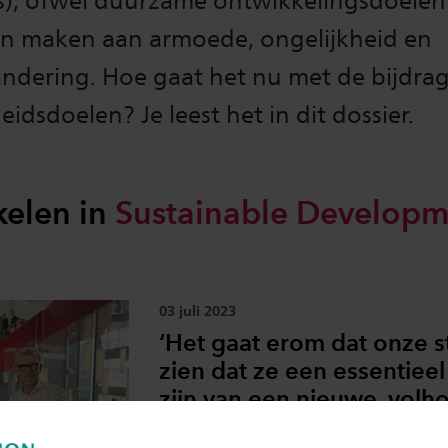
s), ofwel duurzame ontwikkelingsdoelen
n maken aan armoede, ongelijkheid en
andering. Hoe gaat het nu met de bijdra
dsdoelen? Je leest het in dit dossier.
ikelen in
Sustainable
Developm
03 juli 2023
‘Het gaat erom dat onze 
zien dat ze een essentiee
zijn van een nieuwe, vol
wereld’