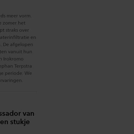
eeds meer vorm.
e zomer het
t straks over
terinfiltratie en
en. De afgelopen
nten vanuit hun
en Irokromo
tephan Terpstra
ige periode. We
rvaringen.
ssador van
een stukje