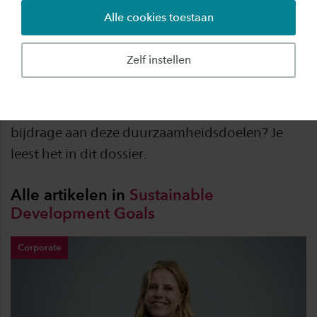
Alle cookies toestaan
Saxion ondertekende in 2018 de Sustainable
Development Goals (SDGs), ofwel duurzame
Zelf instellen
ontwikkelingsdoelen die een eind moeten
maken aan armoede, ongelijkheid en
klimaatverandering. Hoe gaat het nu met de
bijdrage aan deze duurzaamheidsdoelen? Je
leest het in dit dossier.
Alle artikelen in
Sustainable
Development
Goals
Corporate