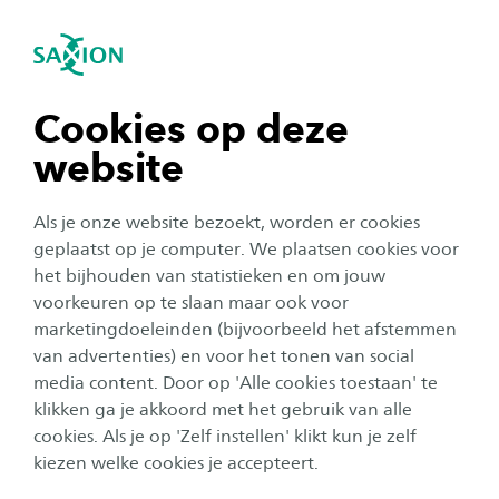
igatie sluiten
Zo
Navigatie openen
navigatie tonen
Cookies op deze
website
navigatie tonen
Als je onze website bezoekt, worden er cookies
navigatie tonen
geplaatst op je computer. We plaatsen cookies voor
het bijhouden van statistieken en om jouw
voorkeuren op te slaan maar ook voor
navigatie tonen
marketingdoeleinden (bijvoorbeeld het afstemmen
van advertenties) en voor het tonen van social
media content. Door op 'Alle cookies toestaan' te
navigatie tonen
Sustainable Development
klikken ga je akkoord met het gebruik van alle
cookies. Als je op 'Zelf instellen' klikt kun je zelf
Goals
kiezen welke cookies je accepteert.