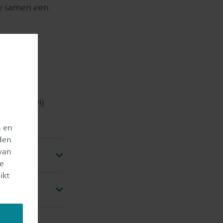
e samen een
oek dat wij
n en
den
van
je
ikt