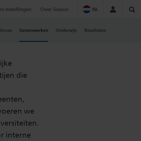
en Instellingen
Over Saxion
NL
Zoe
focus
Samenwerken
Onderwijs
Resultaten
ijke
ijen die
eenten,
 voeren we
ersiteiten.
r interne