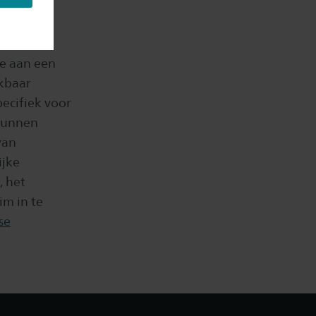
we aan een
kbaar
ecifiek voor
 kunnen
van
ijke
, het
im in te
se