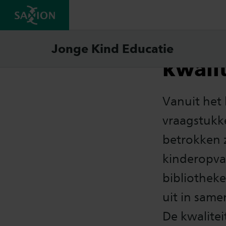
Same
Jonge Kind Educatie
kwali
Vanuit het
vraagstukk
betrokken z
kinderopva
bibliothek
uit in sam
De kwalite