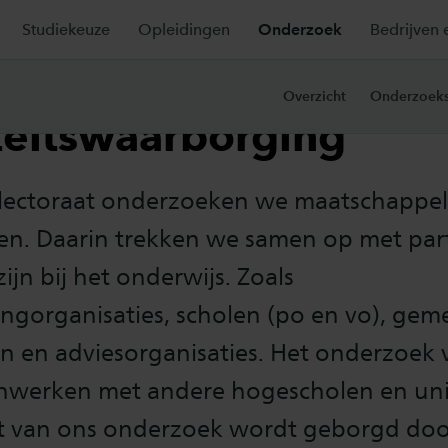
Studiekeuze
Opleidingen
Onderzoek
Bedrijven 
nwerkingsvormen en
Overzicht
Onderzoeks
teitswaarborging
 lectoraat onderzoeken we maatschappel
en. Daarin trekken we samen op met part
ijn bij het onderwijs. Zoals
ngorganisaties, scholen (po en vo), gem
en en adviesorganisaties. Het onderzoek
enwerken met andere hogescholen en univ
it van ons onderzoek wordt geborgd doo