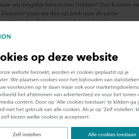
waar wij mogelijk kennis over hebben? Dan kunnen w
n. Daarvoor gaan we dan op zoek naar de juiste
ogelijkheden. Zo kunnen we bijvoorbeeld samen een
ag starten.
emogelijkheden
okies op deze website
 subsidies beschikbaar voor het praktijkgerichte onderz
 onze website bezoekt, worden er cookies geplaatst op je
er. We plaatsen cookies voor het bijhouden van statistieke
uw voorkeuren op te slaan maar ook voor marketingdoelein
oorbeeld het afstemmen van advertenties) en voor het tonen 
 subsidiestromen
 media content. Door op 'Alle cookies toestaan' te klikken ga 
d met het gebruik van alle cookies. Als je op 'Zelf instellen' kl
nderzoeksopdracht
 zelf kiezen welke cookies je accepteert.
Zelf instellen
Alle cookies toestaan