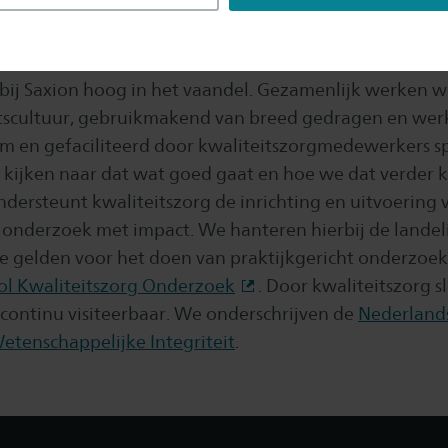
t van ons onderzoek
t bij Saxion hoog in het vaandel. Gezamenlijk werken 
itscultuur, gebruikmakend van breed gedragen en wer
m en gefaciliteerd door kwaliteitszorgmedewerkers sp
kijken naar dat wat goed gaat en hoe we dat verder
ndersteunt kwaliteitszorg de inrichting en uitvoering 
t onderzoek met impact. We hanteren hierbij de landel
e gelden voor het doen van praktijkgericht onderzoek
ol Kwaliteitszorg Onderzoek
. Door kwaliteitszorg sl
 continu visiteerbaar. We onderschrijven de
Nederland
tenschappelijke Integriteit
.