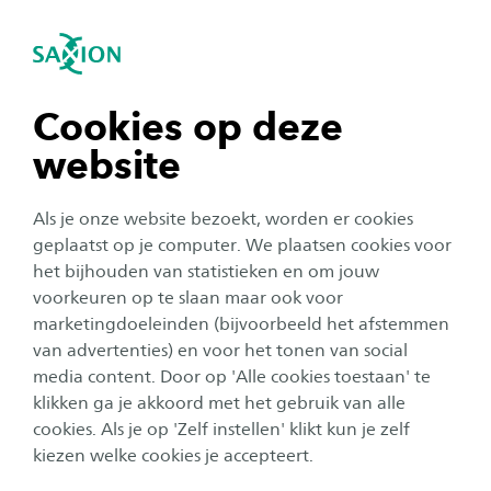
igatie sluiten
Zo
Navigatie openen
Home
Onderzoek
Meer onderzoek
Vernieuwingsonderwijs
navigatie tonen
Cookies op deze
Montessori NL
website
navigatie tonen
Als je onze website bezoekt, worden er cookies
De Nederlandse Montessori Onderzoeksgroep
navigatie tonen
geplaatst op je computer. We plaatsen cookies voor
(NMO) is voor iedereen die meer wil weten over
het bijhouden van statistieken en om jouw
montessori en onderzoek of die gewoon
voorkeuren op te slaan maar ook voor
navigatie tonen
nieuwsgierig is naar onze bijeenkomsten. In de
marketingdoeleinden (bijvoorbeeld het afstemmen
van advertenties) en voor het tonen van social
onderzoeksgroep zitten leerkrachten, directies,
media content. Door op 'Alle cookies toestaan' te
navigatie tonen
bestuurders, opleiders en onderzoekers.
klikken ga je akkoord met het gebruik van alle
cookies. Als je op 'Zelf instellen' klikt kun je zelf
kiezen welke cookies je accepteert.