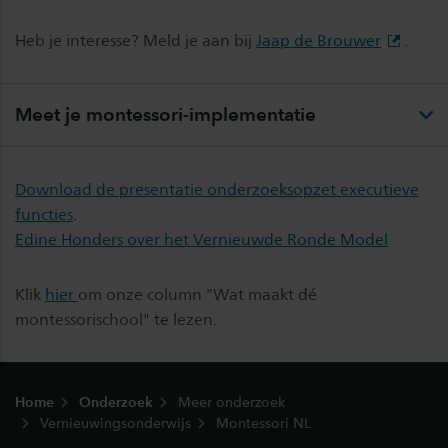
Heb je interesse? Meld je aan bij
Jaap de Brouwer
.
Meet je montessori-implementatie
Download de presentatie onderzoeksopzet executieve
functies
.
Edine Honders over het Vernieuwde Ronde Model
Klik
hier
om onze column "Wat maakt dé
montessorischool" te lezen.
Footer
Home
Onderzoek
Meer onderzoek
Vernieuwingsonderwijs
Montessori NL