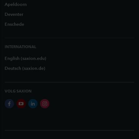
Apeldoorn
Deventer
Enschede
INTERNATIONAL
English (saxion.edu)
Deutsch (saxion.de)
VOLG SAXION
facebook
youtube
linkedin
instagram