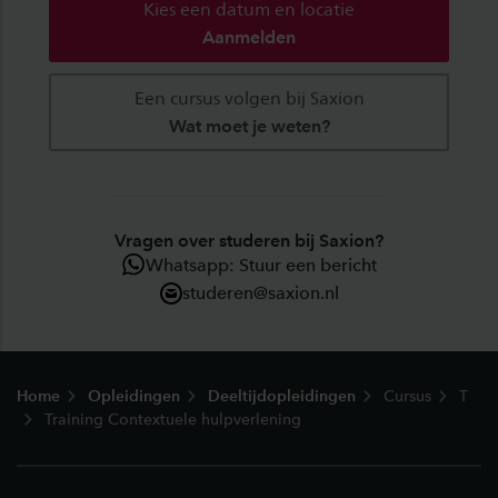
Kies een datum en locatie
Aanmelden
Een cursus volgen bij Saxion
Wat moet je weten?
Vragen over studeren bij Saxion?
Whatsapp: Stuur een bericht
studeren@saxion.nl
Footer
Home
Opleidingen
Deeltijdopleidingen
Cursus
T
Training Contextuele hulpverlening