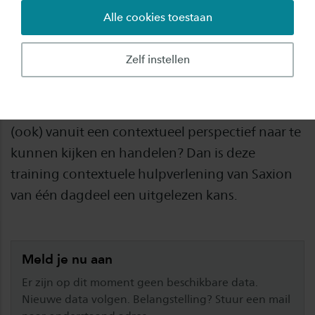
Alle cookies toestaan
Ben jij begeleider, sociaal werker, jeugd- en
gezinsprofessional of IAG’er en wil jij je
Zelf instellen
verdiepen in de contextuele benadering? Ben jij
je bewust van hoe groot de invloed is van
relatie- en gezinsproblemen, en wil je leren hier
(ook) vanuit een contextueel perspectief naar te
kunnen kijken en handelen? Dan is deze
training contextuele hulpverlening van Saxion
van één dagdeel een uitgelezen kans.
Meld je nu aan
Er zijn op dit moment geen beschikbare data.
Nieuwe data volgen. Belangstelling? Stuur een mail