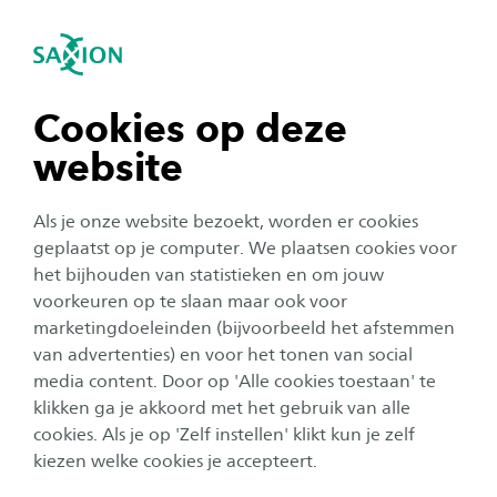
igatie sluiten
Zo
Navigatie openen
Training Contextuele hulpverlening
Subnavigatie tonen
navigatie tonen
Cookies op deze
website
navigatie tonen
Als je onze website bezoekt, worden er cookies
navigatie tonen
geplaatst op je computer. We plaatsen cookies voor
het bijhouden van statistieken en om jouw
voorkeuren op te slaan maar ook voor
navigatie tonen
marketingdoeleinden (bijvoorbeeld het afstemmen
van advertenties) en voor het tonen van social
media content. Door op 'Alle cookies toestaan' te
navigatie tonen
klikken ga je akkoord met het gebruik van alle
Training Contextuele
cookies. Als je op 'Zelf instellen' klikt kun je zelf
hulpverlening
kiezen welke cookies je accepteert.